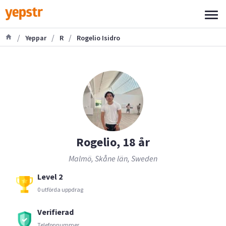
/
/
/
Yeppar
R
Rogelio Isidro
Rogelio, 18 år
Malmö, Skåne län, Sweden
Level 2
0 utförda uppdrag
Verifierad
Telefonnummer