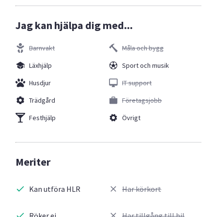
Jag kan hjälpa dig med...
Barnvakt
Måla och bygg
Läxhjälp
Sport och musik
Husdjur
IT support
Trädgård
Företagsjobb
Festhjälp
Övrigt
Meriter
Kan utföra HLR
Har körkort
Röker ej
Har tillgång till bil