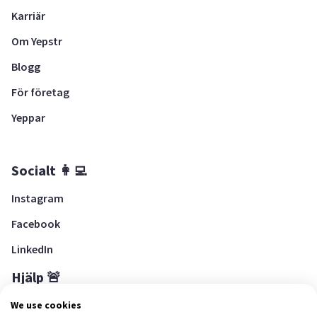
Karriär
Om Yepstr
Blogg
För företag
Yeppar
Socialt 👩‍💻
Instagram
Facebook
LinkedIn
Hjälp 🚨
Hjälpcenter
We use cookies