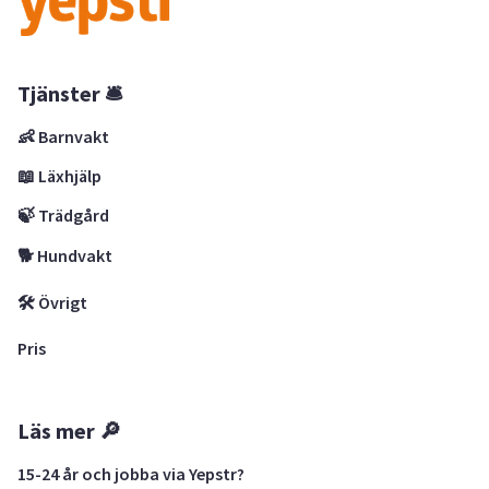
Tjänster 🛎
👶 Barnvakt
📖 Läxhjälp
🍃 Trädgård
🐕 Hundvakt
🛠 Övrigt
Pris
Läs mer 🔎
15-24 år och jobba via Yepstr?