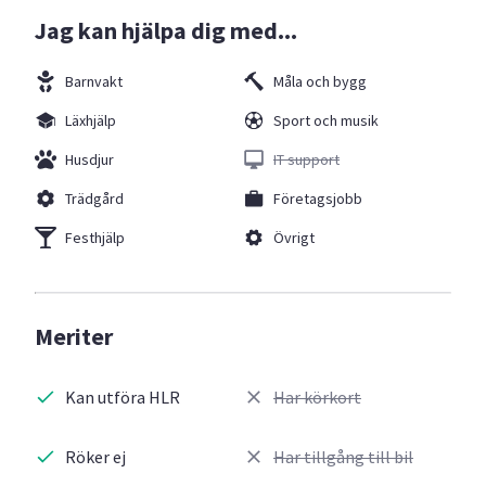
Jag kan hjälpa dig med...
Barnvakt
Måla och bygg
Läxhjälp
Sport och musik
Husdjur
IT support
Trädgård
Företagsjobb
Festhjälp
Övrigt
Meriter
Kan utföra HLR
Har körkort
Röker ej
Har tillgång till bil