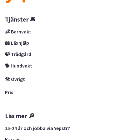
Tjänster 🛎
👶 Barnvakt
📖 Läxhjälp
🍃 Trädgård
🐕 Hundvakt
🛠 Övrigt
Pris
Läs mer 🔎
15-24 år och jobba via Yepstr?
Karriär