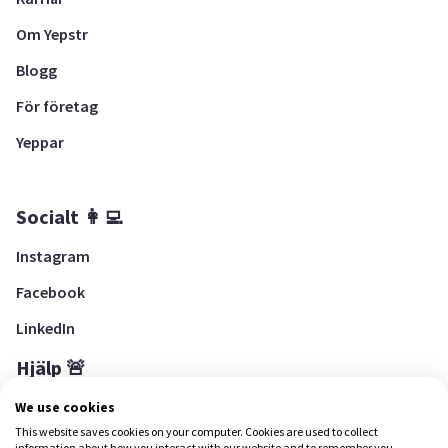
Om Yepstr
Blogg
För företag
Yeppar
Socialt 👩‍💻
Instagram
Facebook
LinkedIn
Hjälp 🚨
Hjälpcenter
We use cookies
This website saves cookies on your computer. Cookies are used to collect
information about how you interact with our website and to remember you.