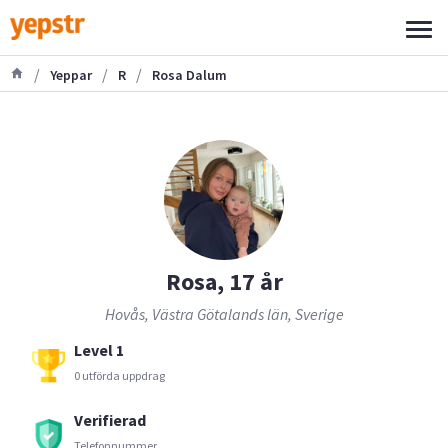
/
/
/
Yeppar
R
Rosa Dalum
Rosa, 17 år
Hovås, Västra Götalands län, Sverige
Level 1
0 utförda uppdrag
Verifierad
Telefonnummer