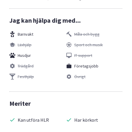
Jag kan hjälpa dig med...
Barnvakt
Måla och bygg
Läxhjälp
Sport och musik
Husdjur
IT support
Trädgård
Företagsjobb
Festhjälp
Övrigt
Meriter
Kan utföra HLR
Har körkort