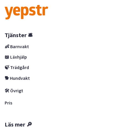
Tjänster 🛎
👶 Barnvakt
📖 Läxhjälp
🍃 Trädgård
🐕 Hundvakt
🛠 Övrigt
Pris
Läs mer 🔎