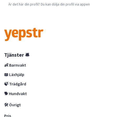
Är det här din profil? Du kan dölja din profil via appen
Tjänster 🛎
👶 Barnvakt
📖 Läxhjälp
🍃 Trädgård
🐕 Hundvakt
🛠 Övrigt
Pris