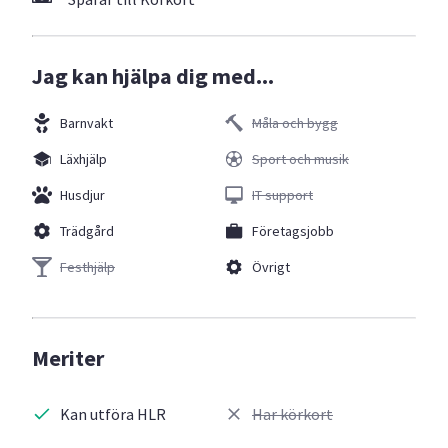
Jag kan hjälpa dig med...
Barnvakt
Måla och bygg
Läxhjälp
Sport och musik
Husdjur
IT support
Trädgård
Företagsjobb
Festhjälp
Övrigt
Meriter
Kan utföra HLR
Har körkort