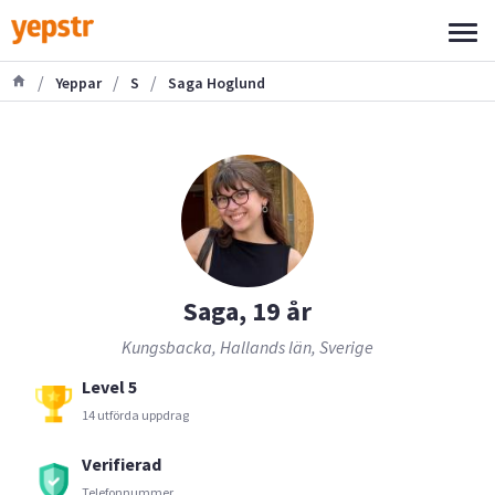
/
/
/
Yeppar
S
Saga Hoglund
Saga, 19 år
Kungsbacka, Hallands län, Sverige
Level 5
14 utförda uppdrag
Verifierad
Telefonnummer