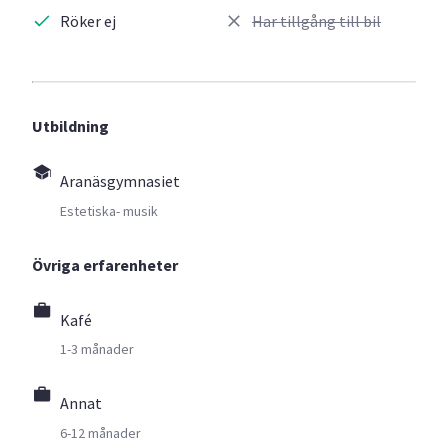
Röker ej
Har tillgång till bil
Utbildning
Aranäsgymnasiet
Estetiska- musik
Övriga erfarenheter
Kafé
1-3 månader
Annat
6-12 månader