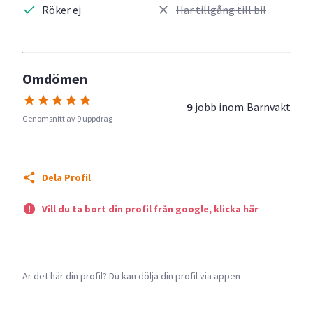
Röker ej
Har tillgång till bil
Omdömen
9
jobb inom
Barnvakt
Genomsnitt av 9 uppdrag
Dela Profil
Vill du ta bort din profil från google, klicka här
Är det här din profil? Du kan dölja din profil via appen