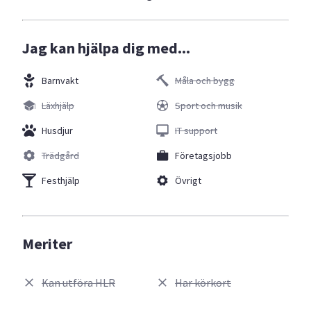
Jag kan hjälpa dig med...
Barnvakt
Måla och bygg
Läxhjälp
Sport och musik
Husdjur
IT support
Trädgård
Företagsjobb
Festhjälp
Övrigt
Meriter
Kan utföra HLR
Har körkort