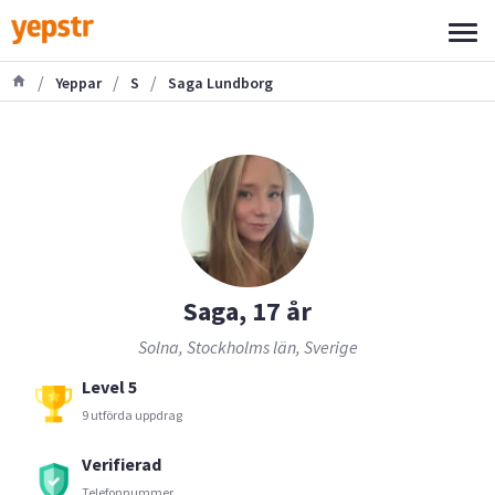
/
/
/
Yeppar
S
Saga Lundborg
Saga, 17 år
Solna, Stockholms län, Sverige
Level 5
9 utförda uppdrag
Verifierad
Telefonnummer