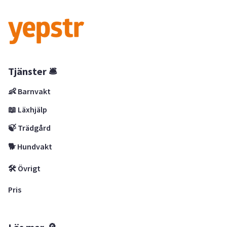
Tjänster 🛎
👶 Barnvakt
📖 Läxhjälp
🍃 Trädgård
🐕 Hundvakt
🛠 Övrigt
Pris