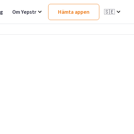
ag
Om Yepstr
Hämta appen
🇸🇪