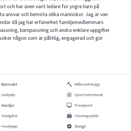
ort och har även varit ledare för yngre barn på
tt ta ansvar och bemöta olika människor. Jag är van
ndar då jag har erfarenhet familjemedlemmars
passning, barnpassning och andra enklare uppgifter
 söker någon som är pålitlig, engagerad och gör
Barnvakt
Måla och bygg
Läxhjälp
Sport och musik
Husdjur
IT support
Trädgård
Företagsjobb
Festhjälp
Övrigt