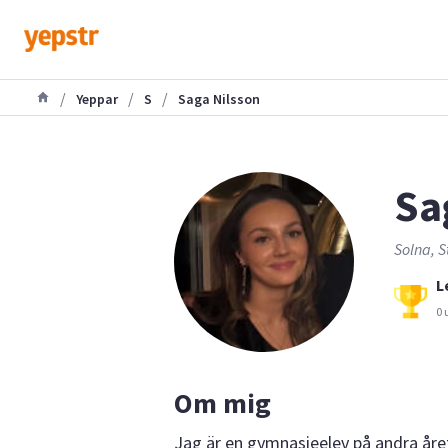
/
/
/
Yeppar
S
Saga Nilsson
Sa
Solna, S
L
0 
Om mig
Jag är en gymnasieelev på andra åre