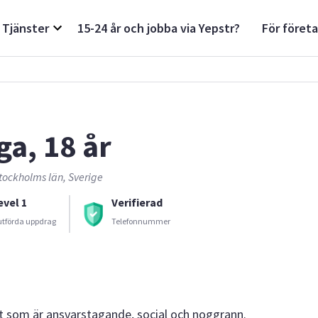
Tjänster
15-24 år och jobba via Yepstr?
För föret
ga, 18 år
tockholms län, Sverige
evel 1
Verifierad
utförda uppdrag
Telefonnummer
t som är ansvarstagande, social och noggrann.