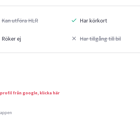
Kan utföra HLR
Har körkort
Röker ej
Har tillgång till bil
 profil från google, klicka här
a appen