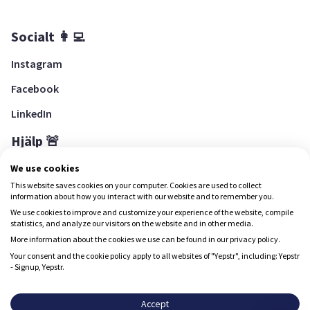
Socialt 👩‍💻
Instagram
Facebook
LinkedIn
Hjälp 🚨
Hjälpcenter
We use cookies
This website saves cookies on your computer. Cookies are used to collect
information about how you interact with our website and to remember you.
We use cookies to improve and customize your experience of the website, compile
Ladda ned Yepstr
statistics, and analyze our visitors on the website and in other media.
More information about the cookies we use can be found in our privacy policy.
Ladda ned Yepstr
Your consent and the cookie policy apply to all websites of "Yepstr", including: Yepstr
- Signup, Yepstr.
Yepstr använder cookies (kakor) för att ge dig en bättre
upplevelse.
Accept