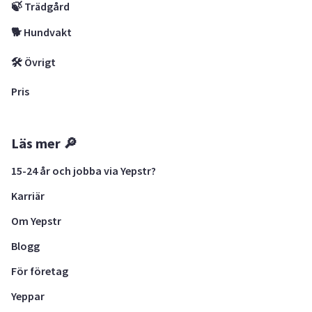
🍃 Trädgård
🐕 Hundvakt
🛠 Övrigt
Pris
Läs mer 🔎
15-24 år och jobba via Yepstr?
Karriär
Om Yepstr
Blogg
För företag
Yeppar