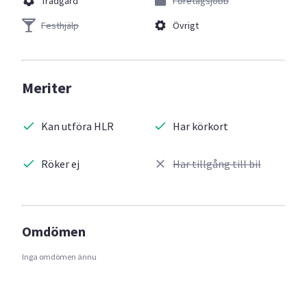
Trädgård
Företagsjobb
Festhjälp
Övrigt
Meriter
Kan utföra HLR
Har körkort
Röker ej
Har tillgång till bil
Omdömen
Inga omdömen ännu