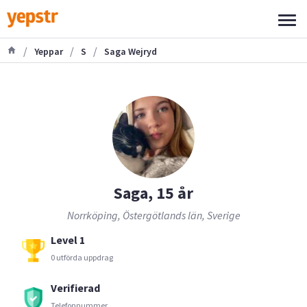
/
/
/
Yeppar
S
Saga Wejryd
Saga, 15 år
Norrköping, Östergötlands län, Sverige
Level 1
0 utförda uppdrag
Verifierad
Telefonnummer