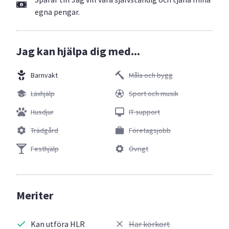
egna pengar.
Jag kan hjälpa dig med...
Barnvakt
Måla och bygg
Läxhjälp
Sport och musik
Husdjur
IT support
Trädgård
Företagsjobb
Festhjälp
Övrigt
Meriter
Kan utföra HLR
Har körkort