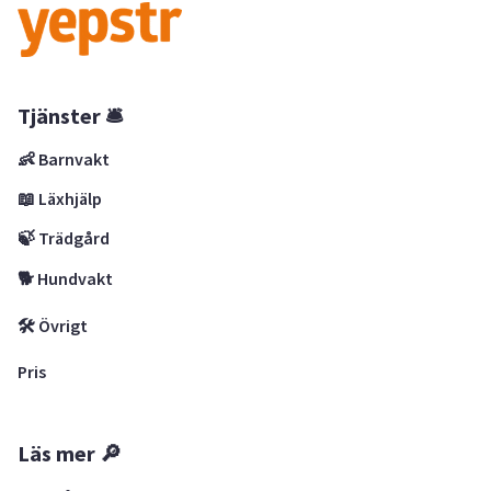
Tjänster 🛎
👶 Barnvakt
📖 Läxhjälp
🍃 Trädgård
🐕 Hundvakt
🛠 Övrigt
Pris
Läs mer 🔎