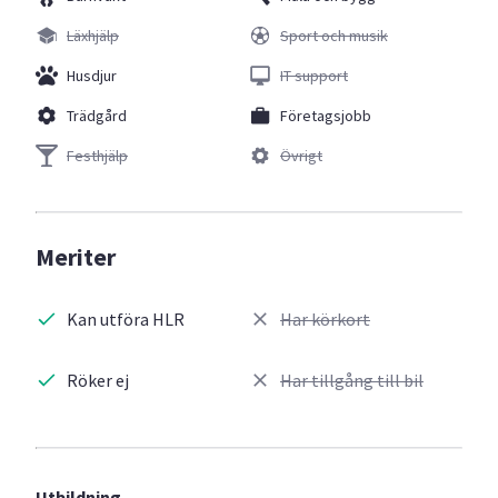
Läxhjälp
Sport och musik
Husdjur
IT support
Trädgård
Företagsjobb
Festhjälp
Övrigt
Meriter
Kan utföra HLR
Har körkort
Röker ej
Har tillgång till bil
Utbildning