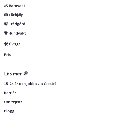
👶 Barnvakt
📖 Läxhjälp
🍃 Trädgård
🐕 Hundvakt
🛠 Övrigt
Pris
Läs mer 🔎
15-24 år och jobba via Yepstr?
Karriär
Om Yepstr
Blogg