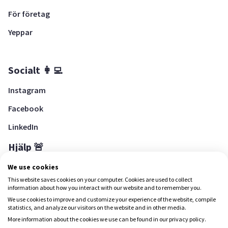
För företag
Yeppar
Socialt 👩‍💻
Instagram
Facebook
LinkedIn
Hjälp 🚨
Hjälpcenter
We use cookies
This website saves cookies on your computer. Cookies are used to collect
information about how you interact with our website and to remember you.
We use cookies to improve and customize your experience of the website, compile
Ladda ned Yepstr
statistics, and analyze our visitors on the website and in other media.
More information about the cookies we use can be found in our privacy policy.