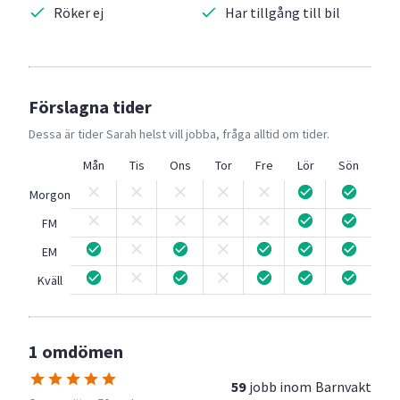
Röker ej
Har tillgång till bil
Förslagna tider
Dessa är tider
Sarah
helst vill jobba, fråga alltid om tider.
Mån
Tis
Ons
Tor
Fre
Lör
Sön
Morgon
FM
EM
Kväll
1 omdömen
59
jobb inom
Barnvakt