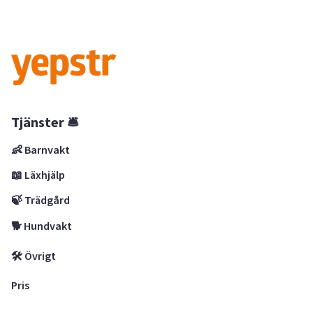
Tjänster 🛎
👶 Barnvakt
📖 Läxhjälp
🍃 Trädgård
🐕 Hundvakt
🛠 Övrigt
Pris