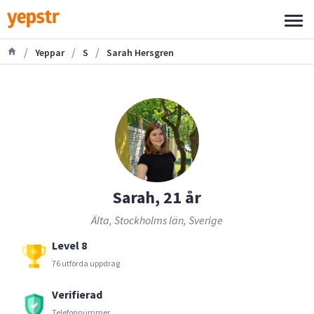
/
/
/
Yeppar
S
Sarah Hersgren
Sarah, 21 år
Älta, Stockholms län, Sverige
Level 8
76 utförda uppdrag
Verifierad
Telefonnummer