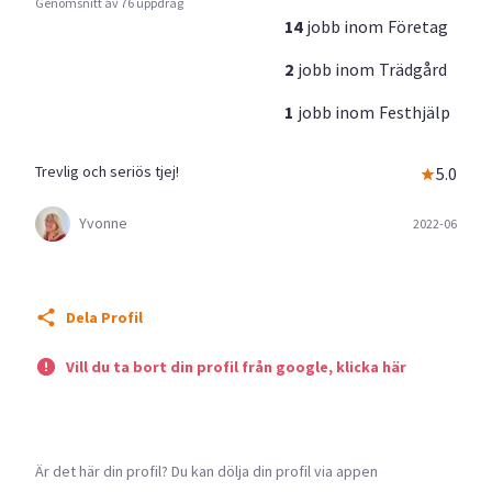
Genomsnitt av 76 uppdrag
14
jobb inom
Företag
2
jobb inom
Trädgård
1
jobb inom
Festhjälp
Trevlig och seriös tjej!
5.0
Yvonne
2022-06
Dela Profil
Vill du ta bort din profil från google, klicka här
Är det här din profil? Du kan dölja din profil via appen