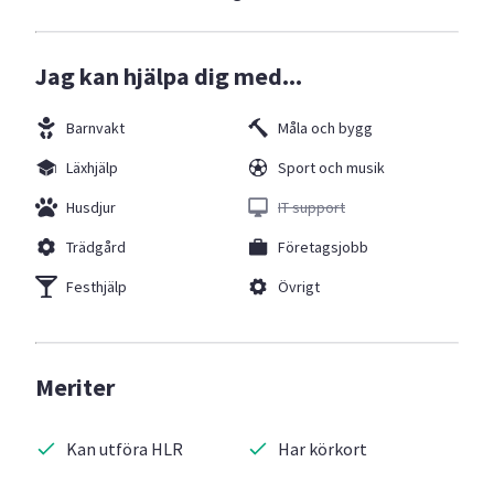
Jag kan hjälpa dig med...
Barnvakt
Måla och bygg
Läxhjälp
Sport och musik
Husdjur
IT support
Trädgård
Företagsjobb
Festhjälp
Övrigt
Meriter
Kan utföra HLR
Har körkort