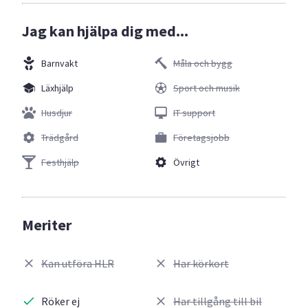
Jag kan hjälpa dig med...
Barnvakt
Måla och bygg
Läxhjälp
Sport och musik
Husdjur
IT support
Trädgård
Företagsjobb
Festhjälp
Övrigt
Meriter
Kan utföra HLR
Har körkort
Röker ej
Har tillgång till bil