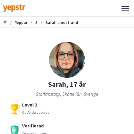
/
/
/
Yeppar
S
Sarah Lindstrand
Sarah, 17 år
Staffanstorp, Skåne län, Sverige
Level 2
0 utförda uppdrag
Verifierad
Telefonnummer