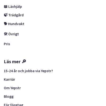
📖 Läxhjälp
🍃 Trädgård
🐕 Hundvakt
🛠 Övrigt
Pris
Läs mer 🔎
15-24 år och jobba via Yepstr?
Karriär
Om Yepstr
Blogg
För företag