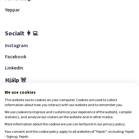
Yeppar
Socialt 👩‍💻
Instagram
Facebook
LinkedIn
Hjälp 🚨
Hjälpcenter
We use cookies
This website saves cookies on your computer. Cookies are used to collect
information about how you interact with our website and to remember you.
We use cookies to improve and customize your experience of the website, compile
Ladda ned Yepstr
statistics, and analyze our visitors on the website and in other media.
More information about the cookies we use can be found in our privacy policy.
Ladda ned Yepstr
Your consent and the cookie policy apply to all websites of "Yepstr", including: Yepstr
- Signup, Yepstr.