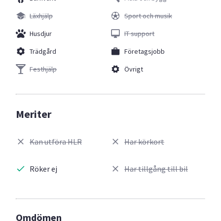
Läxhjälp
Sport och musik
Husdjur
IT support
Trädgård
Företagsjobb
Festhjälp
Övrigt
Meriter
Kan utföra HLR
Har körkort
Röker ej
Har tillgång till bil
Omdömen