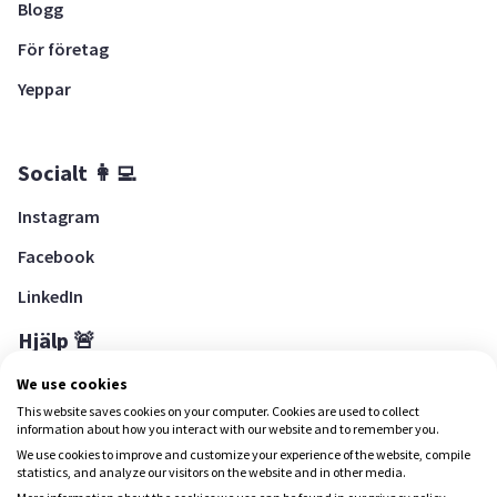
Blogg
För företag
Yeppar
Socialt 👩‍💻
Instagram
Facebook
LinkedIn
Hjälp 🚨
Hjälpcenter
We use cookies
This website saves cookies on your computer. Cookies are used to collect
information about how you interact with our website and to remember you.
We use cookies to improve and customize your experience of the website, compile
Ladda ned Yepstr
statistics, and analyze our visitors on the website and in other media.