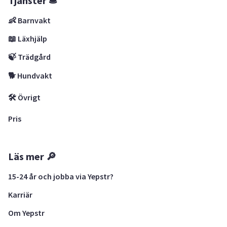
Tjänster 🛎
👶 Barnvakt
📖 Läxhjälp
🍃 Trädgård
🐕 Hundvakt
🛠 Övrigt
Pris
Läs mer 🔎
15-24 år och jobba via Yepstr?
Karriär
Om Yepstr