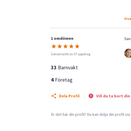
Visa
1 omdömen
Sav
Genomsnitt av 37 uppdrag
33
Barnvakt
4
Företag
Dela Profil
Vill du ta bort din
Är det här din profil? Du kan dölja din profil vi