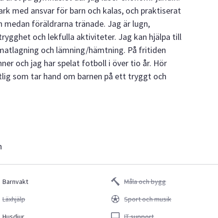
rk med ansvar för barn och kalas, och praktiserat
n medan föräldrarna tränade. Jag är lugn,
ygghet och lekfulla aktiviteter. Jag kan hjälpa till
 matlagning och lämning/hämtning. På fritiden
er och jag har spelat fotboll i över tio år. Hör
itlig som tar hand om barnen på ett tryggt och
n
Barnvakt
Måla och bygg
Läxhjälp
Sport och musik
Husdjur
IT support