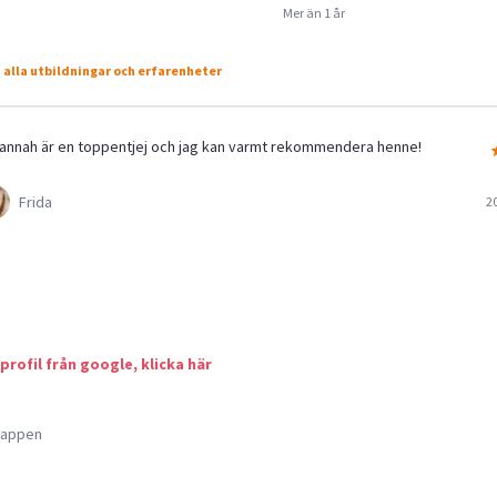
Mer än 1 år
 alla utbildningar och erfarenheter
annah är en toppentjej och jag kan varmt rekommendera henne!
Frida
2
 profil från google, klicka här
a appen