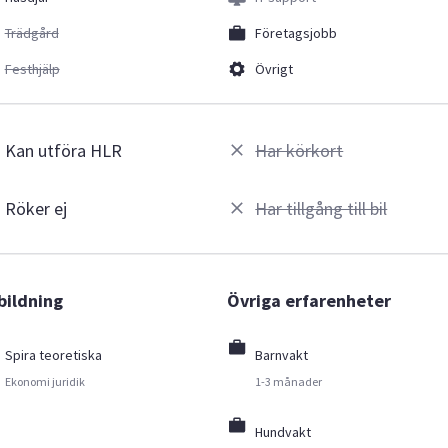
Trädgård
Företagsjobb
Festhjälp
Övrigt
Kan utföra HLR
Har körkort
Röker ej
Har tillgång till bil
bildning
Övriga erfarenheter
Spira teoretiska
Barnvakt
Ekonomi juridik
1-3 månader
Hundvakt