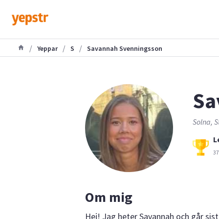
/
/
/
Yeppar
S
Savannah Svenningsson
Sa
Solna, S
L
37
Om mig
Hej! Jag heter Savannah och går sist