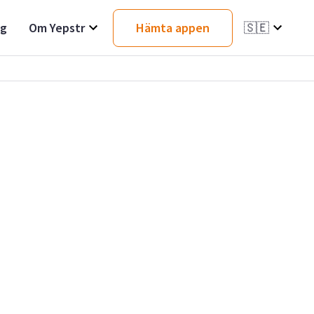
ag
Om Yepstr
Hämta appen
🇸🇪