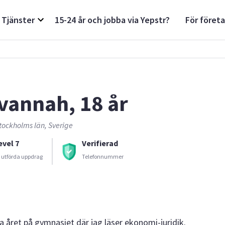
Tjänster
15-24 år och jobba via Yepstr?
För föret
vannah, 18 år
tockholms län, Sverige
evel 7
Verifierad
 utförda uppdrag
Telefonnummer
a året på gymnasiet där jag läser ekonomi-juridik.