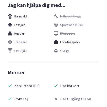
Jag kan hjälpa dig med...
Barnvakt
Måla och bygg
Läxhjälp
Sport och musik
Husdjur
IT support
Trädgård
Företagsjobb
Festhjälp
Övrigt
Meriter
Kan utföra HLR
Har körkort
Röker ej
Har tillgång till bil