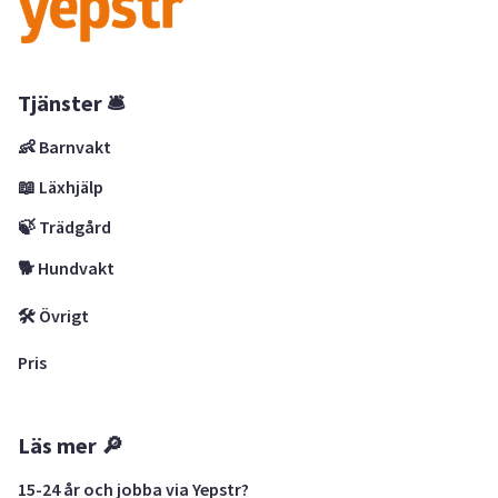
Tjänster 🛎
👶 Barnvakt
📖 Läxhjälp
🍃 Trädgård
🐕 Hundvakt
🛠 Övrigt
Pris
Läs mer 🔎
15-24 år och jobba via Yepstr?