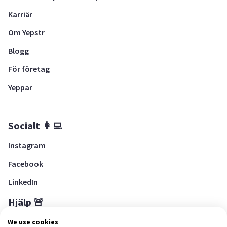
Karriär
Om Yepstr
Blogg
För företag
Yeppar
Socialt 👩‍💻
Instagram
Facebook
LinkedIn
Hjälp 🚨
Hjälpcenter
We use cookies