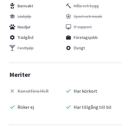
Barnvakt
Måla och bygg
Läxhjälp
Sport och musik
Husdjur
IT support
Trädgård
Företagsjobb
Festhjälp
Övrigt
Meriter
Kan utföra HLR
Har körkort
Röker ej
Har tillgång till bil