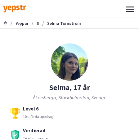
/
/
/
Yeppar
S
Selma Tornstrom
Selma, 17 år
Åkersberga, Stockholms län, Sverige
Level 6
10 utförda uppdrag
Verifierad
Telefonnummer