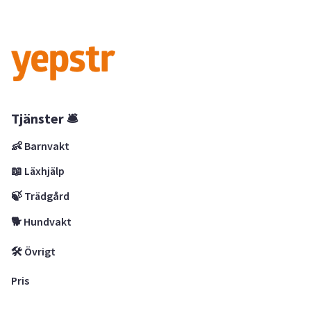
Tjänster 🛎
👶 Barnvakt
📖 Läxhjälp
🍃 Trädgård
🐕 Hundvakt
🛠 Övrigt
Pris