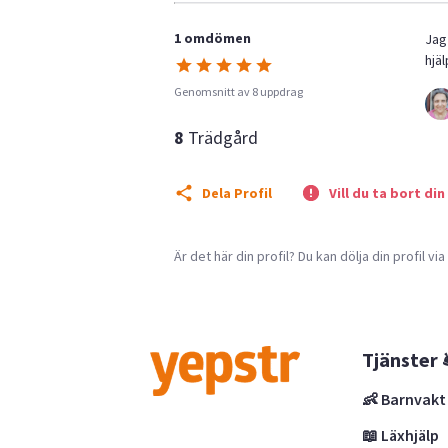
1 omdömen
Jag
hjä
Genomsnitt av 8 uppdrag
8
Trädgård
Dela Profil
Vill du ta bort din
Är det här din profil? Du kan dölja din profil vi
Tjänster 
👶 Barnvakt
📖 Läxhjälp