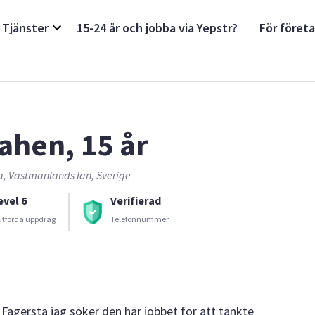
Tjänster
15-24 år och jobba via Yepstr?
För föret
ahen, 15 år
a, Västmanlands län, Sverige
evel 6
Verifierad
utförda uppdrag
Telefonnummer
 Fagersta jag söker den här jobbet för att tänkte