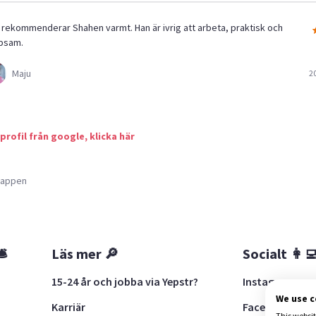
 rekommenderar Shahen varmt. Han är ivrig att arbeta, praktisk och
lpsam.
Maju
2
 profil från google, klicka här
a appen
🛎
Läs mer 🔎
Socialt 👩‍
15-24 år och jobba via Yepstr?
Instagram
We use 
Karriär
Facebook
This websit