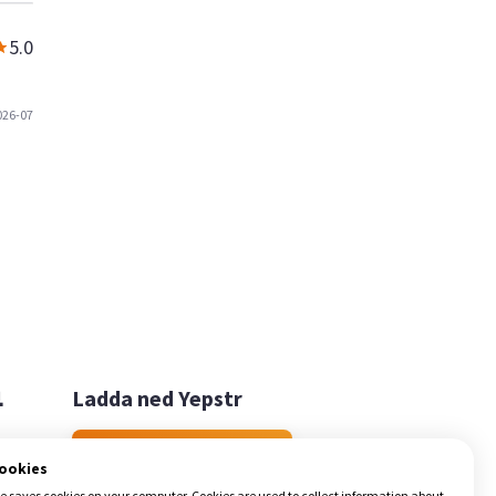
5.0
026-07

Ladda ned Yepstr
Ladda ned Yepstr
cookies
e saves cookies on your computer. Cookies are used to collect information about