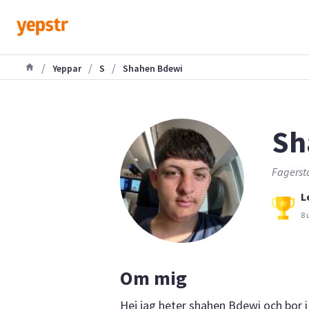
/
/
/
Yeppar
S
Shahen Bdewi
Sh
Fagerst
L
8 
Om mig
Hej jag heter shahen Bdewi och bor i