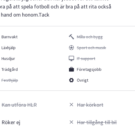
a på att spela fotboll och är bra på att rita också
 ta hand om honom.Tack
Barnvakt
Måla och bygg
Läxhjälp
Sport och musik
Husdjur
IT support
Trädgård
Företagsjobb
Festhjälp
Övrigt
Kan utföra HLR
Har körkort
Röker ej
Har tillgång till bil