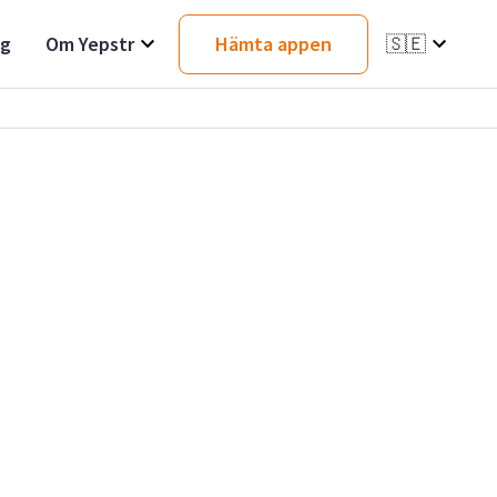
ag
Om Yepstr
Hämta appen
🇸🇪