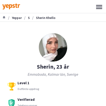
/
/
/
Yeppar
S
Sherin Khello
Sherin, 23 år
Emmaboda, Kalmar län, Sverige
Level 1
0 utförda uppdrag
Verifierad
Telefonnummer