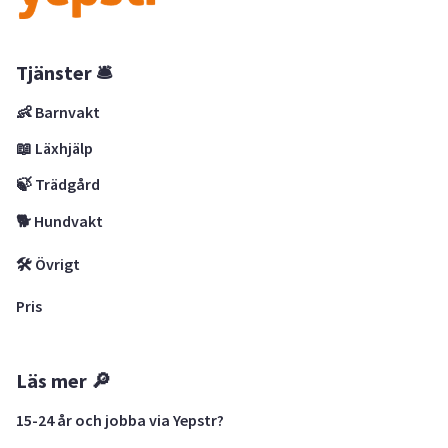
Tjänster 🛎
👶 Barnvakt
📖 Läxhjälp
🍃 Trädgård
🐕 Hundvakt
🛠 Övrigt
Pris
Läs mer 🔎
15-24 år och jobba via Yepstr?