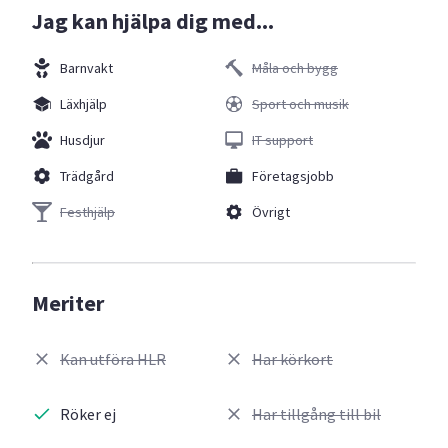
Jag kan hjälpa dig med...
Barnvakt
Måla och bygg
Läxhjälp
Sport och musik
Husdjur
IT support
Trädgård
Företagsjobb
Festhjälp
Övrigt
Meriter
Kan utföra HLR
Har körkort
Röker ej
Har tillgång till bil