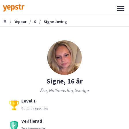
/
/
/
Yeppar
S
Signe Joving
Signe, 16 år
Åsa, Hallands län, Sverige
Level 1
0 utförda uppdrag
Verifierad
Telefonnummer