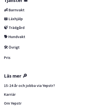
Tjänster 🛎
👶 Barnvakt
📖 Läxhjälp
🍃 Trädgård
🐕 Hundvakt
🛠 Övrigt
Pris
Läs mer 🔎
15-24 år och jobba via Yepstr?
Karriär
Om Yepstr