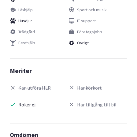
Läxhjälp
Sport och musik
Husdjur
IT support
Trädgård
Företagsjobb
Festhjälp
Övrigt
Meriter
Kan utföra HLR
Har körkort
Röker ej
Har tillgång till bil
Omdömen