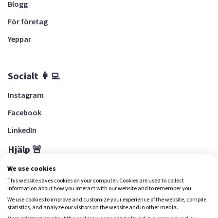
Blogg
För företag
Yeppar
Socialt 👩‍💻
Instagram
Facebook
LinkedIn
Hjälp 🚨
Hjälpcenter
We use cookies
This website saves cookies on your computer. Cookies are used to collect
information about how you interact with our website and to remember you.
We use cookies to improve and customize your experience of the website, compile
Ladda ned Yepstr
statistics, and analyze our visitors on the website and in other media.