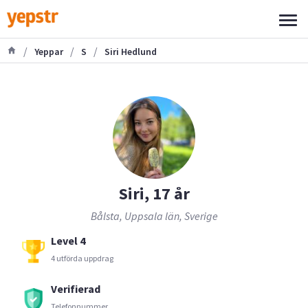
/
/
/
Yeppar
S
Siri Hedlund
Siri, 17 år
Bålsta, Uppsala län, Sverige
Level 4
4 utförda uppdrag
Verifierad
Telefonnummer