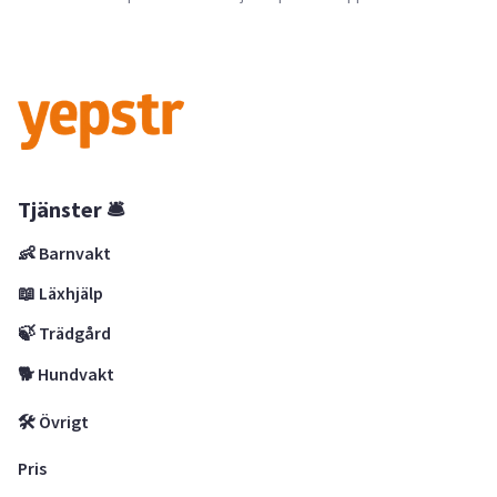
Tjänster 🛎
👶 Barnvakt
📖 Läxhjälp
🍃 Trädgård
🐕 Hundvakt
🛠 Övrigt
Pris