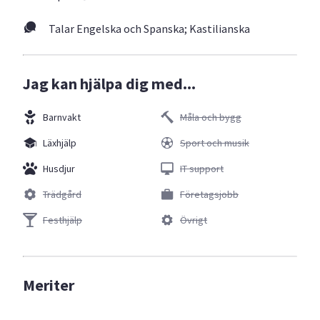
Talar Engelska och Spanska; Kastilianska
Jag kan hjälpa dig med...
Barnvakt
Måla och bygg
Läxhjälp
Sport och musik
Husdjur
IT support
Trädgård
Företagsjobb
Festhjälp
Övrigt
Meriter