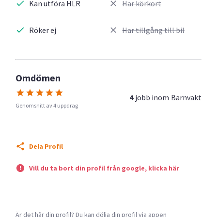
Kan utföra HLR
Har körkort
Röker ej
Har tillgång till bil
Omdömen
4
jobb inom
Barnvakt
Genomsnitt av 4 uppdrag
Dela Profil
Vill du ta bort din profil från google, klicka här
Är det här din profil? Du kan dölja din profil via appen