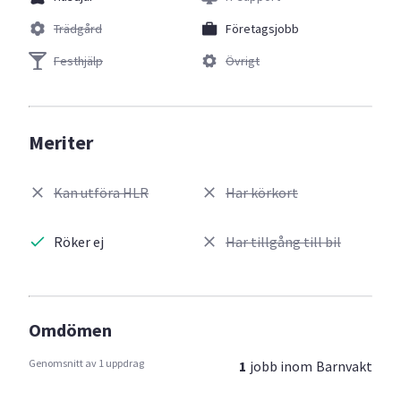
Trädgård
Företagsjobb
Festhjälp
Övrigt
Meriter
Kan utföra HLR
Har körkort
Röker ej
Har tillgång till bil
Omdömen
Genomsnitt av 1 uppdrag
1
jobb inom
Barnvakt