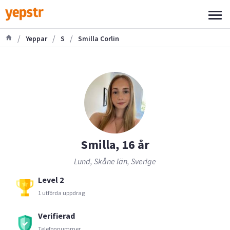
/
/
/
Yeppar
S
Smilla Corlin
Smilla, 16 år
Lund, Skåne län, Sverige
Level 2
1 utförda uppdrag
Verifierad
Telefonnummer