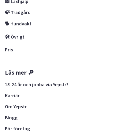
📖 Läxhjälp
🍃 Trädgård
🐕 Hundvakt
🛠 Övrigt
Pris
Läs mer 🔎
15-24 år och jobba via Yepstr?
Karriär
Om Yepstr
Blogg
För företag