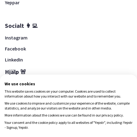
Yeppar
Socialt 👩‍💻
Instagram
Facebook
LinkedIn
Hjälp 🚨
Hjälpcenter
We use cookies
This website saves cookies on your computer. Cookies are used to collect
information about how you interact with our website and to remember you.
We use cookies to improve and customize your experience of the website, compile
Ladda ned Yepstr
statistics, and analyze our visitors on the website and in other media.
More information about the cookies we use can be found in our privacy policy.
Ladda ned Yepstr
Your consent and the cookie policy apply to all websites of "Yepstr", including: Yepstr
- Signup, Yepstr.
Yepstr använder cookies (kakor) för att ge dig en bättre