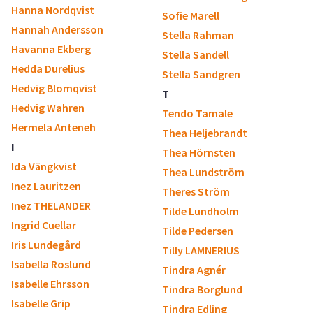
Hanna Nordqvist
Sofie Marell
Hannah Andersson
Stella Rahman
Havanna Ekberg
Stella Sandell
Hedda Durelius
Stella Sandgren
Hedvig Blomqvist
T
Hedvig Wahren
Tendo Tamale
Hermela Anteneh
Thea Heljebrandt
I
Thea Hörnsten
Ida Vängkvist
Thea Lundström
Inez Lauritzen
Theres Ström
Inez THELANDER
Tilde Lundholm
Ingrid Cuellar
Tilde Pedersen
Iris Lundegård
Tilly LAMNERIUS
Isabella Roslund
Tindra Agnér
Isabelle Ehrsson
Tindra Borglund
Isabelle Grip
Tindra Edling