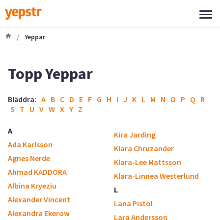
/
Yeppar
Topp Yeppar
Bläddra:
A
B
C
D
E
F
G
H
I
J
K
L
M
N
O
P
Q
R
S
T
U
V
W
X
Y
Z
A
Kira Jarding
Ada Karlsson
Klara Chruzander
Agnes Nerde
Klara-Lee Mattsson
Ahmad KADDORA
Klara-Linnea Westerlund
Albina Kryeziu
L
Alexander Vincent
Lana Pistol
Alexandra Ekerow
Lara Andersson