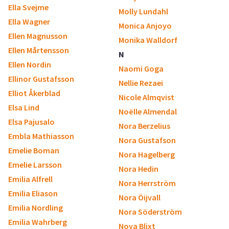
Ella Svejme
Molly Lundahl
Ella Wagner
Monica Anjoyo
Ellen Magnusson
Monika Walldorf
Ellen Mårtensson
N
Ellen Nordin
Naomi Goga
Ellinor Gustafsson
Nellie Rezaei
Elliot Åkerblad
Nicole Almqvist
Elsa Lind
Noëlle Almendal
Elsa Pajusalo
Nora Berzelius
Embla Mathiasson
Nora Gustafson
Emelie Boman
Nora Hagelberg
Emelie Larsson
Nora Hedin
Emilia Alfrell
Nora Herrström
Emilia Eliason
Nora Öijvall
Emilia Nordling
Nora Söderström
Emilia Wahrberg
Nova Blixt