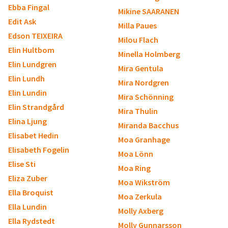
Ebba Fingal
Mikine SAARANEN
Edit Ask
Milla Paues
Edson TEIXEIRA
Milou Flach
Elin Hultbom
Minella Holmberg
Elin Lundgren
Mira Gentula
Elin Lundh
Mira Nordgren
Elin Lundin
Mira Schönning
Elin Strandgård
Mira Thulin
Elina Ljung
Miranda Bacchus
Elisabet Hedin
Moa Granhage
Elisabeth Fogelin
Moa Lönn
Elise Sti
Moa Ring
Eliza Zuber
Moa Wikström
Ella Broquist
Moa Zerkula
Ella Lundin
Molly Axberg
Ella Rydstedt
Molly Gunnarsson