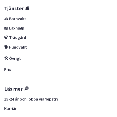
Tjänster 🛎
👶 Barnvakt
📖 Läxhjälp
🍃 Trädgård
🐕 Hundvakt
🛠 Övrigt
Pris
Läs mer 🔎
15-24 år och jobba via Yepstr?
Karriär