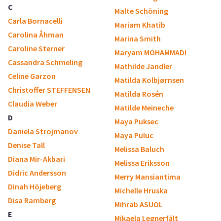
C
Malte Schöning
Carla Bornacelli
Mariam Khatib
Carolina Åhman
Marina Smith
Caroline Sterner
Maryam MOHAMMADI
Cassandra Schmeling
Mathilde Jandler
Celine Garzon
Matilda Kolbjørnsen
Christoffer STEFFENSEN
Matilda Rosén
Claudia Weber
Matilde Meineche
D
Maya Puksec
Daniela Strojmanov
Maya Puluc
Denise Tall
Melissa Baluch
Diana Mir-Akbari
Melissa Eriksson
Didric Andersson
Merry Mansiantima
Dinah Höjeberg
Michelle Hruska
Disa Ramberg
Mihrab ASUOL
E
Mikaela Legnerfält