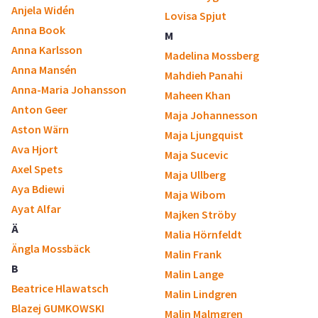
Anjela Widén
Lovisa Spjut
Anna Book
M
Anna Karlsson
Madelina Mossberg
Anna Mansén
Mahdieh Panahi
Anna-Maria Johansson
Maheen Khan
Anton Geer
Maja Johannesson
Aston Wärn
Maja Ljungquist
Ava Hjort
Maja Sucevic
Axel Spets
Maja Ullberg
Aya Bdiewi
Maja Wibom
Ayat Alfar
Majken Ströby
Ä
Malia Hörnfeldt
Ängla Mossbäck
Malin Frank
B
Malin Lange
Beatrice Hlawatsch
Malin Lindgren
Blazej GUMKOWSKI
Malin Malmgren