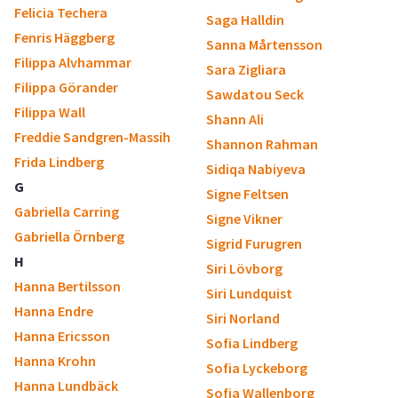
Felicia Techera
Saga Halldin
Fenris Häggberg
Sanna Mårtensson
Filippa Alvhammar
Sara Zigliara
Filippa Görander
Sawdatou Seck
Filippa Wall
Shann Ali
Freddie Sandgren-Massih
Shannon Rahman
Frida Lindberg
Sidiqa Nabiyeva
G
Signe Feltsen
Gabriella Carring
Signe Vikner
Gabriella Örnberg
Sigrid Furugren
H
Siri Lövborg
Hanna Bertilsson
Siri Lundquist
Hanna Endre
Siri Norland
Hanna Ericsson
Sofia Lindberg
Hanna Krohn
Sofia Lyckeborg
Hanna Lundbäck
Sofia Wallenborg