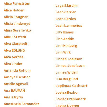
Alice Fernström
Layal Mardini
Alice Holden
Leah Carrier
Alicia Fougner
Leah Gerdes
Alicia Lindenryd
Leah Lamnerius
Alina Surzhenko
Lilly Illanes
Allie Lötstedt
Linn Aadde
Alva Clarstedt
Linn Kihlberg
Alva EDLUND
Linn Wirk
Alva Gerdes
Linnea Joelsson
Alva Linder
Linnea Josefsson
Amanda Rohdin
Linnea Widell
Amaya Escobar
Lisa Berglund
Amelie Agnvall
Lopilmaa Cathcart
Ana BAUMAN
Lovisa Bexbo
Anaïs Myrin
Lovisa Brännmark
Anastacia Fernandez
Lovisa Nygren