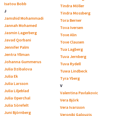
Isatou Bobb
Tindra Möller
J
Tindra Mossberg
Jamshid Mohammadi
Tora Berner
Jannah Mohamed
Tova Iversen
Jasmin Lagerberg
Tove Alin
Javad Qorbani
Tove Clausen
Jennifer Palm
Tua Lagberg
Jentra Yllman
Tuva Jernberg
Johanna Gummerus
Tuva Rydell
Julia Dzibalova
Tuwa Lindbeck
Julia Ek
Tyra Yberg
Julia Larsson
V
Julia Liljeblad
Valentina Pavlakovic
Julia Operchal
Vera Björk
Julia Sörefelt
Vera Ivarsson
Juni Björnberg
Veroniki Galouzis