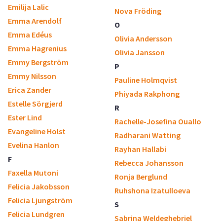
Emilija Lalic
Nova Fröding
Emma Arendolf
O
Emma Edéus
Olivia Andersson
Emma Hagrenius
Olivia Jansson
Emmy Bergström
P
Emmy Nilsson
Pauline Holmqvist
Erica Zander
Phiyada Rakphong
Estelle Sörgjerd
R
Ester Lind
Rachelle-Josefina Ouallo
Evangeline Holst
Radharani Watting
Evelina Hanlon
Rayhan Hallabi
F
Rebecca Johansson
Faxella Mutoni
Ronja Berglund
Felicia Jakobsson
Ruhshona Izatulloeva
Felicia Ljungström
S
Felicia Lundgren
Sabrina Weldeghebriel