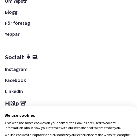
Om Yepstr
Blogg
För företag
Yeppar
Socialt 👩‍💻
Instagram
Facebook
LinkedIn
Hjälp 🚨
Hjälpcenter
We use cookies
This website saves cookies on your computer. Cookies are used to collect
information about how you interact with our website and to remember you.
We use cookies to improve and customize your experience of the website, compile