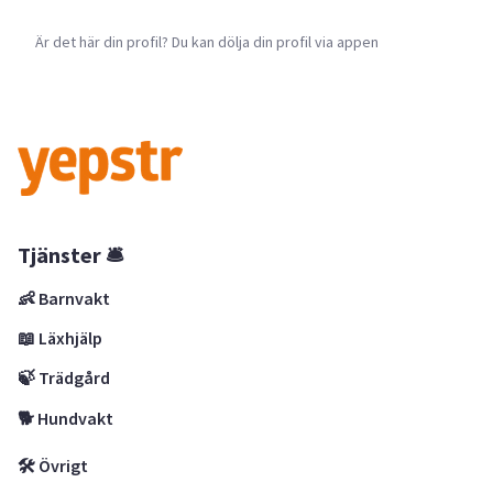
Är det här din profil? Du kan dölja din profil via appen
Tjänster 🛎
👶 Barnvakt
📖 Läxhjälp
🍃 Trädgård
🐕 Hundvakt
🛠 Övrigt