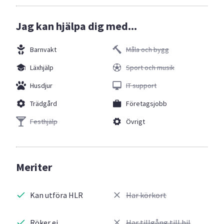
Jag kan hjälpa dig med...
Barnvakt
Måla och bygg
Läxhjälp
Sport och musik
Husdjur
IT support
Trädgård
Företagsjobb
Festhjälp
Övrigt
Meriter
Kan utföra HLR
Har körkort
Röker ej
Har tillgång till bil