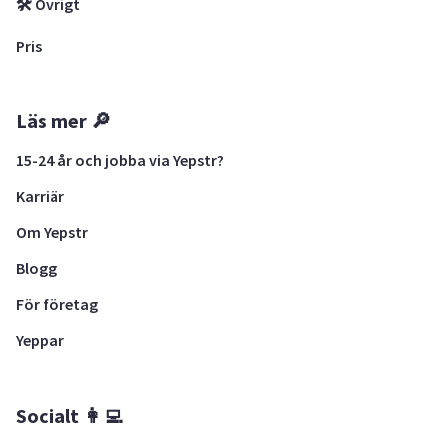
🛠 Övrigt
Pris
Läs mer 🔎
15-24 år och jobba via Yepstr?
Karriär
Om Yepstr
Blogg
För företag
Yeppar
Socialt 👩‍💻