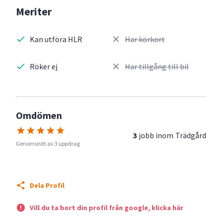
Meriter
Kan utföra HLR
Har körkort
Röker ej
Har tillgång till bil
Omdömen
3
jobb inom
Trädgård
Genomsnitt av 3 uppdrag
Dela Profil
Vill du ta bort din profil från google, klicka här