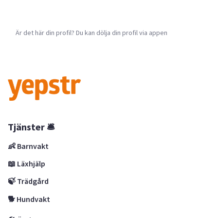
Är det här din profil? Du kan dölja din profil via appen
Tjänster 🛎
👶 Barnvakt
📖 Läxhjälp
🍃 Trädgård
🐕 Hundvakt