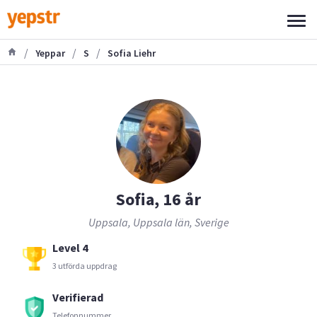
/
/
/
Yeppar
S
Sofia Liehr
Sofia, 16 år
Uppsala, Uppsala län, Sverige
Level 4
3 utförda uppdrag
Verifierad
Telefonnummer