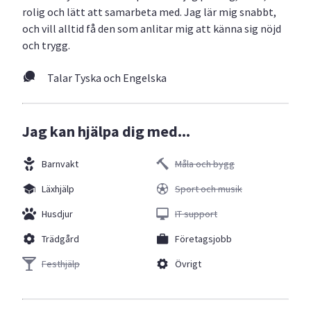
rolig och lätt att samarbeta med. Jag lär mig snabbt,
och vill alltid få den som anlitar mig att känna sig nöjd
och trygg.
Talar Tyska och Engelska
Jag kan hjälpa dig med...
Barnvakt
Måla och bygg
Läxhjälp
Sport och musik
Husdjur
IT support
Trädgård
Företagsjobb
Festhjälp
Övrigt