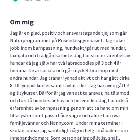
Om mig
Jag är en glad, positiv och ansvarstagande tjej som går
Naturprogrammet på Rosendalsgymnasiet. Jag söker
jobb inom barnpassning, hundvakt/går ut med hundar,
läxhjälp och trädgårdsarbete. Jag har stor erfarenhet av
hundar då jag själv har två labradoodles på 3 och 4 år
hemma. De är sociala och går mycket bra ihop med
andra hundar. Jag tränar lydnad aktivt och har gått cirka
8-10 lydnadskurser samt tävlat i det. Jag har även gått 4
agilitykurser. Därför är jag van att ta ansvar, ha tålamod
och förstå hundars behov och beteenden. Jag har också
erfarenhet av barnpassning genom att ta hand om min
lillasyster samt passa både yngre och äldre barn via
familjevänner och Nanny.com. Under mina terminer i
skolan jobbar jag samtidigt någon helg i månaden som
innebandydomare. Som person är jag pålitlig, snäll,