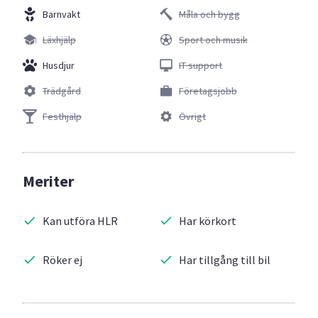
Barnvakt
Måla och bygg
Läxhjälp
Sport och musik
Husdjur
IT support
Trädgård
Företagsjobb
Festhjälp
Övrigt
Meriter
Kan utföra HLR
Har körkort
Röker ej
Har tillgång till bil