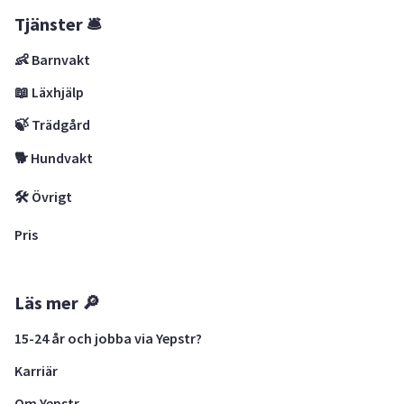
Tjänster 🛎
👶 Barnvakt
📖 Läxhjälp
🍃 Trädgård
🐕 Hundvakt
🛠 Övrigt
Pris
Läs mer 🔎
15-24 år och jobba via Yepstr?
Karriär
Om Yepstr