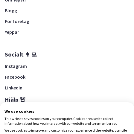
Blogg
För företag
Yeppar
Socialt 👩‍💻
Instagram
Facebook
LinkedIn
Hjälp 🚨
Hjälpcenter
We use cookies
This website saves cookies on your computer. Cookies are used to collect
information about how you interact with our website and to remember you.
We use cookies to improve and customize your experience of the website, compile
Ladda ned Yepstr