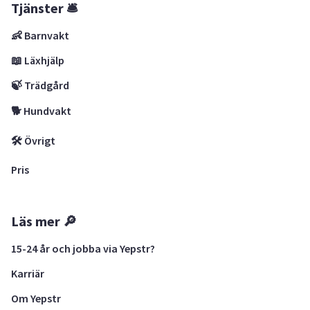
Tjänster 🛎
👶 Barnvakt
📖 Läxhjälp
🍃 Trädgård
🐕 Hundvakt
🛠 Övrigt
Pris
Läs mer 🔎
15-24 år och jobba via Yepstr?
Karriär
Om Yepstr