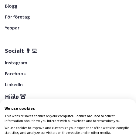
Blogg
För företag
Yeppar
Socialt 👩‍💻
Instagram
Facebook
LinkedIn
Hjälp 🚨
Hjälpcenter
We use cookies
This website saves cookies on your computer. Cookies are used to collect
information about how you interact with our website and to remember you.
We use cookies to improve and customize your experience of the website, compile
Ladda ned Yepstr
statistics, and analyze our visitors on the website and in other media.