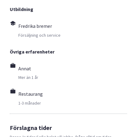
Utbildning
Fredrika bremer
Försäljning och service
Övriga erfarenheter
Annat
Mer än 1 år
Restaurang
1-3 månader
Förslagna tider
Dessa är tider
Sofia
helst vill jobba, fråga alltid om tider.