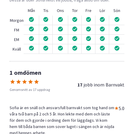
Mån
Tis
Ons
Tor
Fre
Lör
Sön
Morgon
FM
EM
Kväll
1 omdömen
17
jobb inom
Barnvakt
Genomsnitt av 17 uppdrag
Sofia är en snäll och ansvarsfull barnvakt som tog hand om
5.0
våra två barn på 2 och 5 år. Hon lekte med dem och läste
för dem och gjorde i ordning dem för läggdags. Vi kom
hem till båda barnen som sover lugnt i sängen och är nöjda
med hennes arbete.