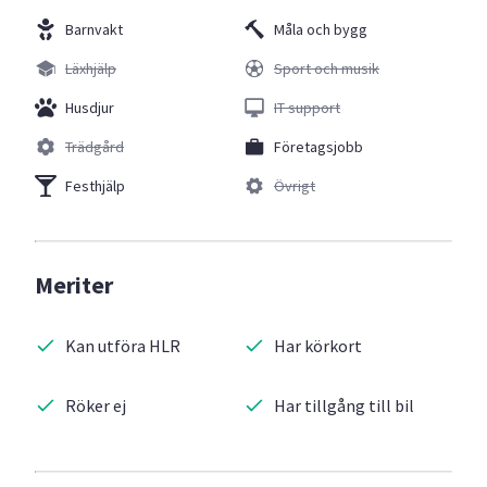
Barnvakt
Måla och bygg
Läxhjälp
Sport och musik
Husdjur
IT support
Trädgård
Företagsjobb
Festhjälp
Övrigt
Meriter
Kan utföra HLR
Har körkort
Röker ej
Har tillgång till bil