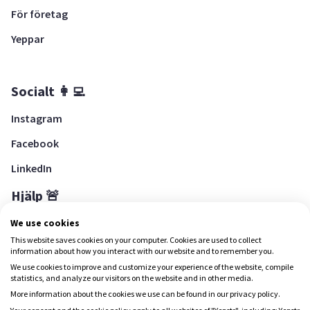
För företag
Yeppar
Socialt 👩‍💻
Instagram
Facebook
LinkedIn
Hjälp 🚨
Hjälpcenter
We use cookies
This website saves cookies on your computer. Cookies are used to collect
information about how you interact with our website and to remember you.
We use cookies to improve and customize your experience of the website, compile
Ladda ned Yepstr
statistics, and analyze our visitors on the website and in other media.
More information about the cookies we use can be found in our privacy policy.