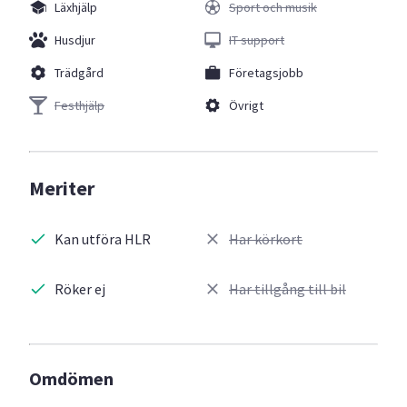
Läxhjälp
Sport och musik
Husdjur
IT support
Trädgård
Företagsjobb
Festhjälp
Övrigt
Meriter
Kan utföra HLR
Har körkort
Röker ej
Har tillgång till bil
Omdömen