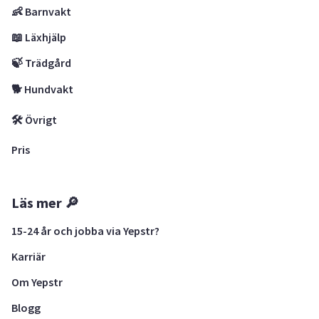
👶 Barnvakt
📖 Läxhjälp
🍃 Trädgård
🐕 Hundvakt
🛠 Övrigt
Pris
Läs mer 🔎
15-24 år och jobba via Yepstr?
Karriär
Om Yepstr
Blogg