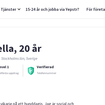
Tjänster
15-24 år och jobba via Yepstr?
För föret
lla, 20 år
 Stockholms län, Sverige
evel 1
Verifierad
utförda uppdrag
Telefonnummer
vikarie på ett hunddagis. Jag är social och