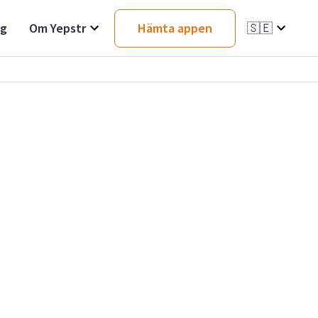
ag
Om Yepstr
Hämta appen
🇸🇪