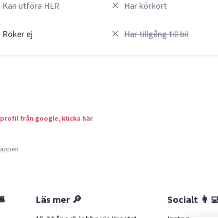
Kan utföra HLR
Har körkort
Röker ej
Har tillgång till bil
 profil från google, klicka här
a appen
🛎
Läs mer 🔎
Socialt 👩‍