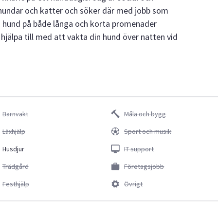
lt hundar och katter och söker där med jobb som
in hund på både långa och korta promenader
hjälpa till med att vakta din hund över natten vid
Barnvakt
Måla och bygg
Läxhjälp
Sport och musik
Husdjur
IT support
Trädgård
Företagsjobb
Festhjälp
Övrigt