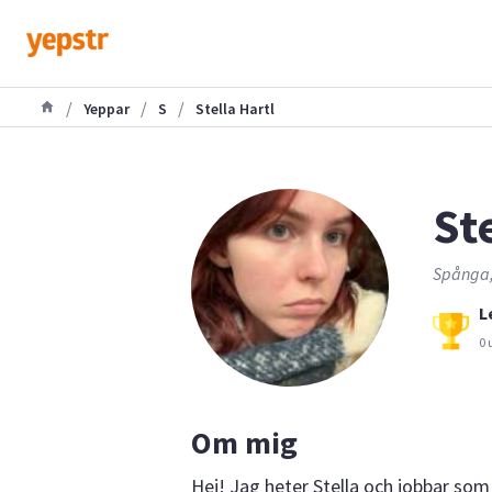
/
/
/
Yeppar
S
Stella Hartl
Ste
Spånga,
L
0 
Om mig
Hej! Jag heter Stella och jobbar som 