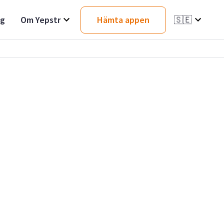
ag
Om Yepstr
Hämta appen
🇸🇪