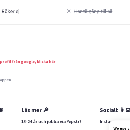
Röker ej
Har tillgång till bil
 profil från google, klicka här
a appen
🛎
Läs mer 🔎
Socialt 👩‍
15-24 år och jobba via Yepstr?
Instagram
We use 