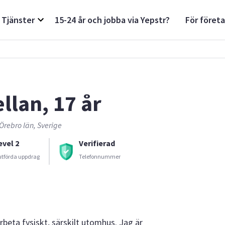
Tjänster
15-24 år och jobba via Yepstr?
För föret
ellan, 17 år
Örebro län, Sverige
evel 2
Verifierad
utförda uppdrag
Telefonnummer
arbeta fysiskt, särskilt utomhus. Jag är