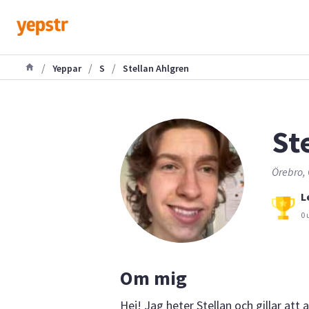
/
/
/
Yeppar
S
Stellan Ahlgren
St
Örebro, 
L
0 
Om mig
Hej! Jag heter Stellan och gillar att 