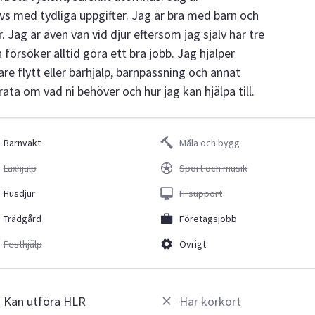
ivs med tydliga uppgifter. Jag är bra med barn och
r. Jag är även van vid djur eftersom jag själv har tre
ch försöker alltid göra ett bra jobb. Jag hjälper
re flytt eller bärhjälp, barnpassning och annat
rata om vad ni behöver och hur jag kan hjälpa till.
Barnvakt
Måla och bygg
Läxhjälp
Sport och musik
Husdjur
IT support
Trädgård
Företagsjobb
Festhjälp
Övrigt
Kan utföra HLR
Har körkort