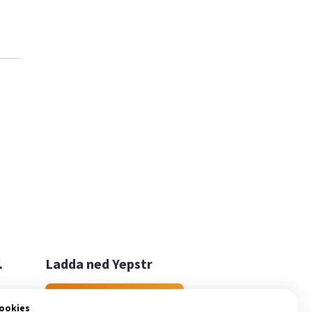

Ladda ned Yepstr
Ladda ned Yepstr
cookies