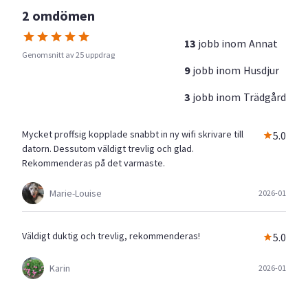
2 omdömen
13
jobb inom
Annat
Genomsnitt av 25 uppdrag
9
jobb inom
Husdjur
3
jobb inom
Trädgård
Mycket proffsig kopplade snabbt in ny wifi skrivare till
5.0
datorn. Dessutom väldigt trevlig och glad.
Rekommenderas på det varmaste.
Marie-Louise
2026-01
Väldigt duktig och trevlig, rekommenderas!
5.0
Karin
2026-01