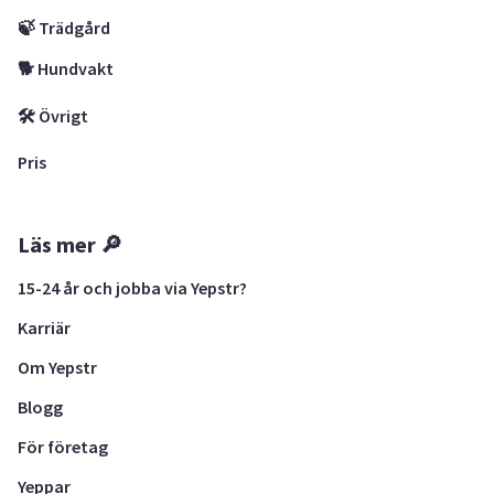
🍃 Trädgård
🐕 Hundvakt
🛠 Övrigt
Pris
Läs mer 🔎
15-24 år och jobba via Yepstr?
Karriär
Om Yepstr
Blogg
För företag
Yeppar