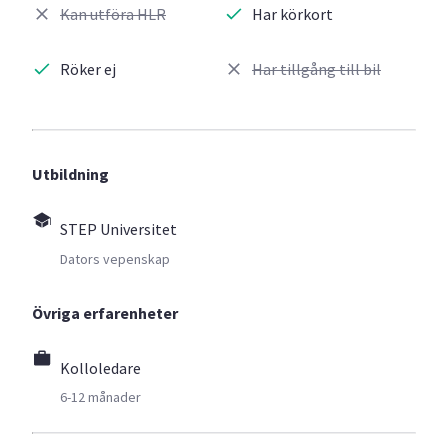
Kan utföra HLR
Har körkort
Röker ej
Har tillgång till bil
Utbildning
STEP Universitet
Dators vepenskap
Övriga erfarenheter
Kolloledare
6-12 månader