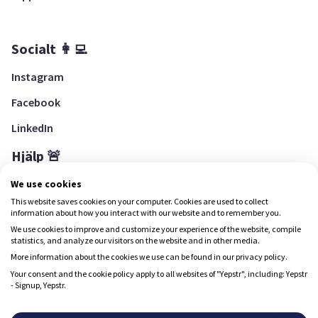
Socialt 👩‍💻
Instagram
Facebook
LinkedIn
Hjälp 🚨
Hjälpcenter
We use cookies
This website saves cookies on your computer. Cookies are used to collect
information about how you interact with our website and to remember you.
We use cookies to improve and customize your experience of the website, compile
Ladda ned Yepstr
statistics, and analyze our visitors on the website and in other media.
More information about the cookies we use can be found in our privacy policy.
Ladda ned Yepstr
Your consent and the cookie policy apply to all websites of "Yepstr", including: Yepstr
- Signup, Yepstr.
Yepstr använder cookies (kakor) för att ge dig en bättre
upplevelse.