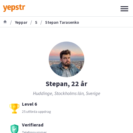
/
/
/
Yeppar
S
Stepan Tarasenko
Stepan, 22 år
Huddinge, Stockholms län, Sverige
Level 6
25 utförda uppdrag
Verifierad
Telefonnummer