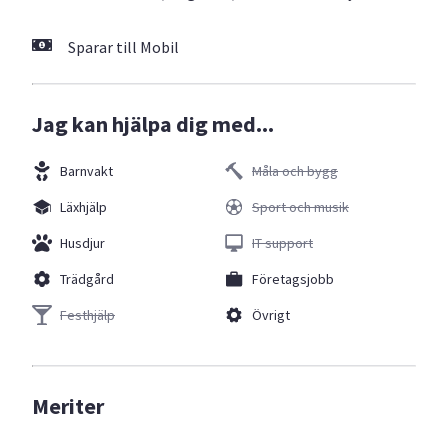
Sparar till Mobil
Jag kan hjälpa dig med...
Barnvakt
Måla och bygg
Läxhjälp
Sport och musik
Husdjur
IT support
Trädgård
Företagsjobb
Festhjälp
Övrigt
Meriter