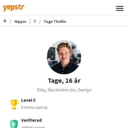
/
/
/
Yeppar
T
Tage Thollin
Tage, 16 år
Täby, Stockholms län, Sverige
Level 5
8 utförda uppdrag
Verifierad
Telefonnummer