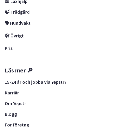
📖 Läxhjälp
🍃 Trädgård
🐕 Hundvakt
🛠 Övrigt
Pris
Läs mer 🔎
15-24 år och jobba via Yepstr?
Karriär
Om Yepstr
Blogg
För företag