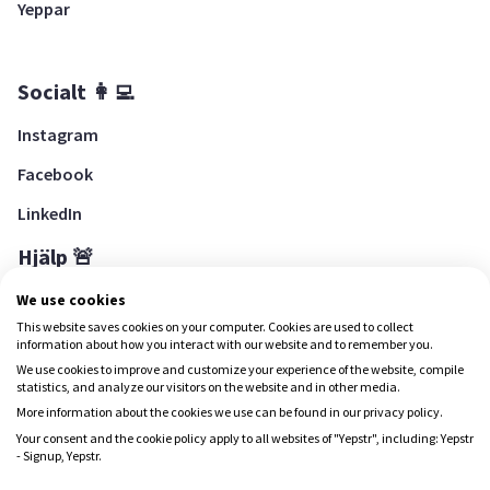
Yeppar
Socialt 👩‍💻
Instagram
Facebook
LinkedIn
Hjälp 🚨
Hjälpcenter
We use cookies
This website saves cookies on your computer. Cookies are used to collect
information about how you interact with our website and to remember you.
We use cookies to improve and customize your experience of the website, compile
Ladda ned Yepstr
statistics, and analyze our visitors on the website and in other media.
More information about the cookies we use can be found in our privacy policy.
Ladda ned Yepstr
Your consent and the cookie policy apply to all websites of "Yepstr", including: Yepstr
- Signup, Yepstr.
Yepstr använder cookies (kakor) för att ge dig en bättre