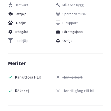
Barnvakt
Måla och bygg
Läxhjälp
Sport och musik
Husdjur
IT support
Trädgård
Företagsjobb
Festhjälp
Övrigt
Meriter
Kan utföra HLR
Har körkort
Röker ej
Har tillgång till bil