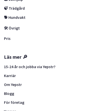
🍃 Trädgård
🐕 Hundvakt
🛠 Övrigt
Pris
Läs mer 🔎
15-24 år och jobba via Yepstr?
Karriär
Om Yepstr
Blogg
För företag