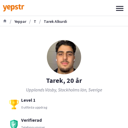
/
/
/
Yeppar
T
Tarek Alkurdi
Tarek, 20 år
Upplands Väsby, Stockholms län, Sverige
Level 1
0 utförda uppdrag
Verifierad
Telefonnummer