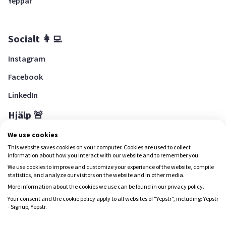
Yeppar
Socialt 👩‍💻
Instagram
Facebook
LinkedIn
Hjälp 🚨
Hjälpcenter
We use cookies
This website saves cookies on your computer. Cookies are used to collect
information about how you interact with our website and to remember you.
We use cookies to improve and customize your experience of the website, compile
Ladda ned Yepstr
statistics, and analyze our visitors on the website and in other media.
More information about the cookies we use can be found in our privacy policy.
Ladda ned Yepstr
Your consent and the cookie policy apply to all websites of "Yepstr", including: Yepstr
- Signup, Yepstr.
Yepstr använder cookies (kakor) för att ge dig en bättre