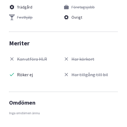
Trädgård
Företagsjobb
Festhjälp
Övrigt
Meriter
Kan utföra HLR
Har körkort
Röker ej
Har tillgång till bil
Omdömen
Inga omdömen ännu