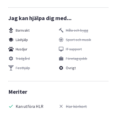
Jag kan hjälpa dig med...
Barnvakt
Måla och bygg
Läxhjälp
Sport och musik
Husdjur
IT support
Trädgård
Företagsjobb
Festhjälp
Övrigt
Meriter
Kan utföra HLR
Har körkort