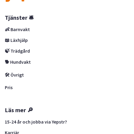
Tjänster 🛎
👶 Barnvakt
📖 Läxhjälp
🍃 Trädgård
🐕 Hundvakt
🛠 Övrigt
Pris
Läs mer 🔎
15-24 år och jobba via Yepstr?
Karriär