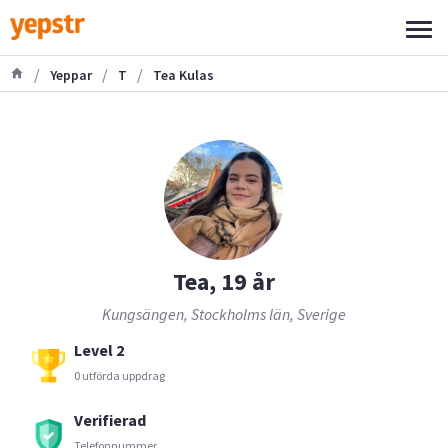
/
/
/
Yeppar
T
Tea Kulas
Tea, 19 år
Kungsängen, Stockholms län, Sverige
Level 2
0 utförda uppdrag
Verifierad
Telefonnummer