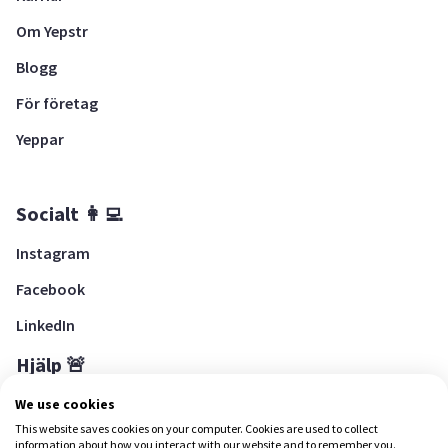
Om Yepstr
Blogg
För företag
Yeppar
Socialt 👩‍💻
Instagram
Facebook
LinkedIn
Hjälp 🚨
Hjälpcenter
We use cookies
This website saves cookies on your computer. Cookies are used to collect
information about how you interact with our website and to remember you.