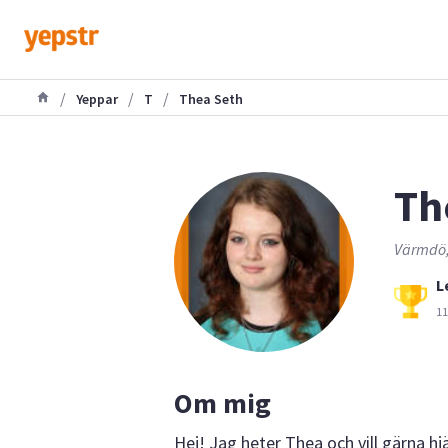
/
/
/
Yeppar
T
Thea Seth
Th
Värmdö,
L
11
Om mig
Hej! Jag heter Thea och vill gärna h