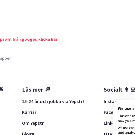
 profil från google, klicka här
a appen
🛎
Läs mer 🔎
Socialt 👩‍
15-24 år och jobba via Yepstr?
Instagram
We use 
Karriär
Facebook
This websit
how you in
Om Yepstr
LinkedIn
We use cook
and analyze
Blogg
t
Hjälp 🚨