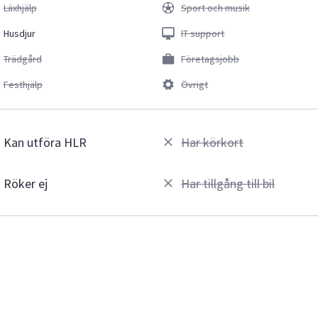
Läxhjälp
Sport och musik
Husdjur
IT support
Trädgård
Företagsjobb
Festhjälp
Övrigt
Kan utföra HLR
Har körkort
Röker ej
Har tillgång till bil