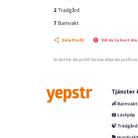
2
Trädgård
7
Barnvakt
Dela Profil
Vill du ta bort din
Är det här din profil? Du kan dölja din profil vi
Tjänster 
👶 Barnvakt
📖 Läxhjälp
🍃 Trädgård
🐕 Hundvak