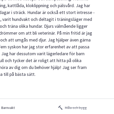
ng, kattlåda, kloklippning och pälsvård. Jag har
agar i sträck. Hundar är också ett stort intresse -
, varit hundvakt och deltagit i träningsläger med
 och träna olika hundar. Djurs välmående ligger
römmer om att bli veterinär. På min fritid är jag
r och att umgås med djur. Jag hjälper även gärna
fem syskon har jag stor erfarenhet av att passa
 Jag har dessutom varit lägerledare för barn
ull och tycker det är roligt att hitta på olika
 höra av dig om du behöver hjälp! Jag ser fram
 till på bästa sätt.
Barnvakt
Måla och bygg