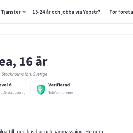
Tjänster
15-24 år och jobba via Yepstr?
För föret
ea, 16 år
 Stockholms län, Sverige
evel 6
Verifierad
 utförda uppdrag
Telefonnummer
jälpa till med husdjur och barnpassning. Hemma