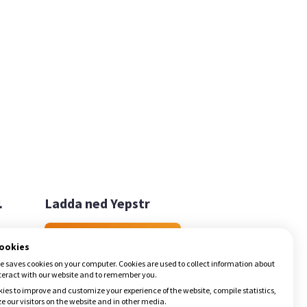

Ladda ned Yepstr
Ladda ned Yepstr
cookies
e saves cookies on your computer. Cookies are used to collect information about
teract with our website and to remember you.
ies to improve and customize your experience of the website, compile statistics,
 our visitors on the website and in other media.