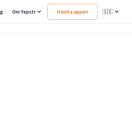
ag
Om Yepstr
Hämta appen
🇸🇪