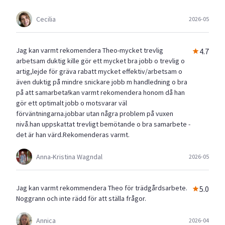
Cecilia
2026-05
Jag kan varmt rekomendera Theo-mycket trevlig
4.7
arbetsam duktig kille gör ett mycket bra jobb o trevlig o
artig,lejde för gräva rabatt mycket effektiv/arbetsam o
även duktig på mindre snickare jobb m handledning o bra
på att samarbeta!kan varmt rekomendera honom då han
gör ett optimalt jobb o motsvarar väl
förväntningarna.jobbar utan några problem på vuxen
nivå.han uppskattat trevligt bemötande o bra samarbete -
det är han värd.Rekomenderas varmt.
Anna-Kristina Wagndal
2026-05
Jag kan varmt rekommendera Theo för trädgårdsarbete.
5.0
Noggrann och inte rädd för att ställa frågor.
Annica
2026-04