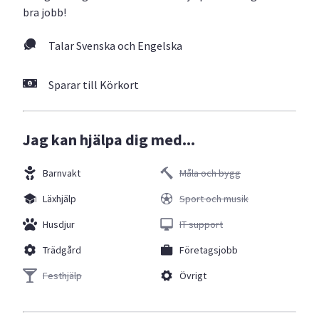
bra jobb!
Talar Svenska och Engelska
Sparar till Körkort
Jag kan hjälpa dig med...
Barnvakt
Måla och bygg
Läxhjälp
Sport och musik
Husdjur
IT support
Trädgård
Företagsjobb
Festhjälp
Övrigt