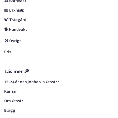
👶 Barnvakt
📖 Läxhjälp
🍃 Trädgård
🐕 Hundvakt
🛠 Övrigt
Pris
Läs mer 🔎
15-24 år och jobba via Yepstr?
Karriär
Om Yepstr
Blogg