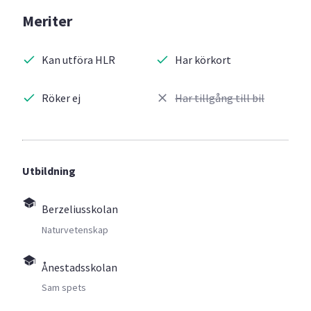
Meriter
Kan utföra HLR
Har körkort
Röker ej
Har tillgång till bil
Utbildning
Berzeliusskolan
Naturvetenskap
Ånestadsskolan
Sam spets