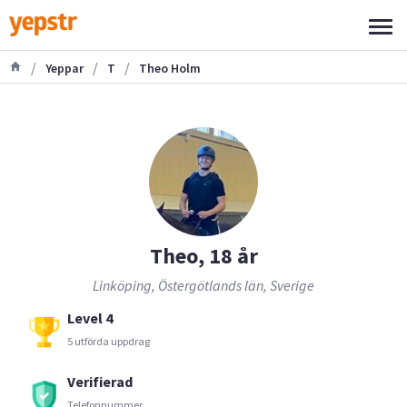
/
/
/
Yeppar
T
Theo Holm
Theo, 18 år
Linköping, Östergötlands län, Sverige
Level 4
5 utförda uppdrag
Verifierad
Telefonnummer