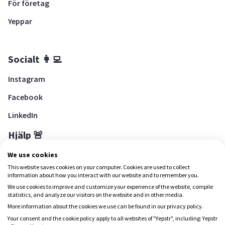
För företag
Yeppar
Socialt 👩‍💻
Instagram
Facebook
LinkedIn
Hjälp 🚨
Hjälpcenter
We use cookies
This website saves cookies on your computer. Cookies are used to collect
information about how you interact with our website and to remember you.
We use cookies to improve and customize your experience of the website, compile
Ladda ned Yepstr
statistics, and analyze our visitors on the website and in other media.
More information about the cookies we use can be found in our privacy policy.
Ladda ned Yepstr
Your consent and the cookie policy apply to all websites of "Yepstr", including: Yepstr