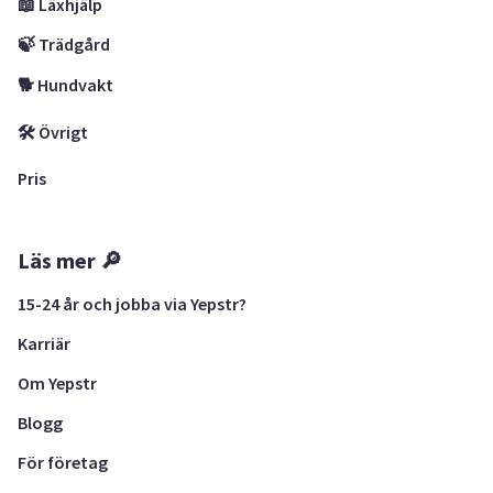
📖 Läxhjälp
🍃 Trädgård
🐕 Hundvakt
🛠 Övrigt
Pris
Läs mer 🔎
15-24 år och jobba via Yepstr?
Karriär
Om Yepstr
Blogg
För företag