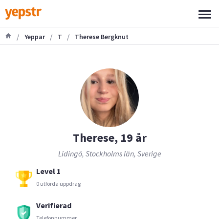
/
/
/
Yeppar
T
Therese Bergknut
Therese, 19 år
Lidingö, Stockholms län, Sverige
Level 1
0 utförda uppdrag
Verifierad
Telefonnummer