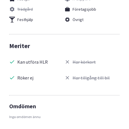
Trädgård
Företagsjobb
Festhjälp
Övrigt
Meriter
Kan utföra HLR
Har körkort
Röker ej
Har tillgång till bil
Omdömen
Inga omdömen ännu