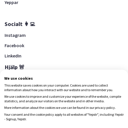
Yeppar
Socialt 👩‍💻
Instagram
Facebook
LinkedIn
Hjälp 🚨
Hjälpcenter
We use cookies
This website saves cookies on your computer. Cookies are used to collect
information about how you interact with our website and to remember you.
We use cookies to improve and customize your experience of the website, compile
Ladda ned Yepstr
statistics, and analyze our visitors on the website and in other media.
More information about the cookies we use can be found in our privacy policy.
Ladda ned Yepstr
Your consent and the cookie policy apply to all websites of "Yepstr", including: Yepstr
- Signup, Yepstr.
Yepstr använder cookies (kakor) för att ge dig en bättre