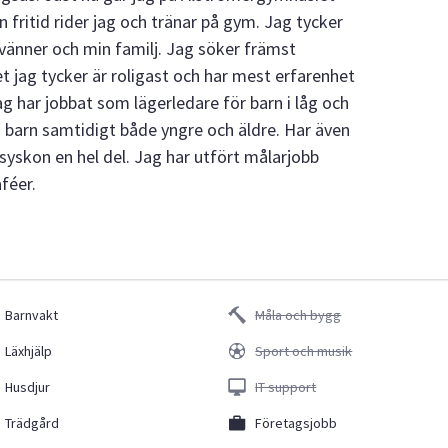
fritid rider jag och tränar på gym. Jag tycker
änner och min familj. Jag söker främst
t jag tycker är roligast och har mest erfarenhet
g har jobbat som lägerledare för barn i låg och
ra barn samtidigt både yngre och äldre. Har även
yskon en hel del. Jag har utfört målarjobb
féer.
Barnvakt
Måla och bygg
Läxhjälp
Sport och musik
Husdjur
IT support
Trädgård
Företagsjobb