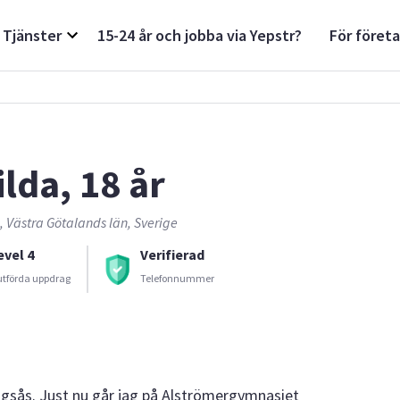
Tjänster
15-24 år och jobba via Yepstr?
För föret
ilda, 18 år
, Västra Götalands län, Sverige
evel 4
Verifierad
utförda uppdrag
Telefonnummer
ingsås. Just nu går jag på Alströmergymnasiet