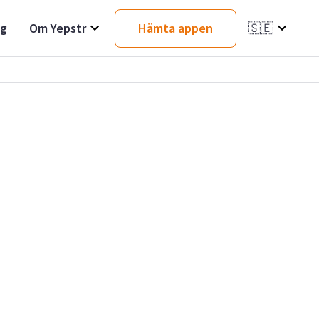
ag
Om Yepstr
Hämta appen
🇸🇪