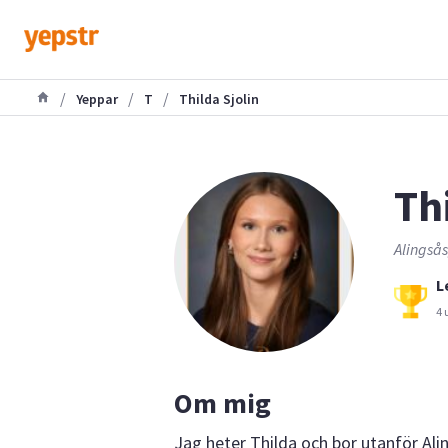
/
/
/
Yeppar
T
Thilda Sjolin
Th
Alingsås
L
4 
Om mig
Jag heter Thilda och bor utanför Al