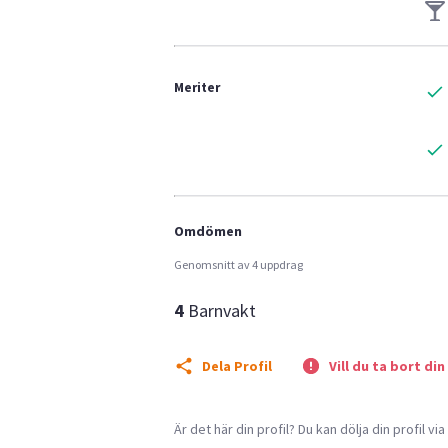
Meriter
Omdömen
Genomsnitt av 4 uppdrag
4
Barnvakt
Dela Profil
Vill du ta bort din
Är det här din profil? Du kan dölja din profil vi