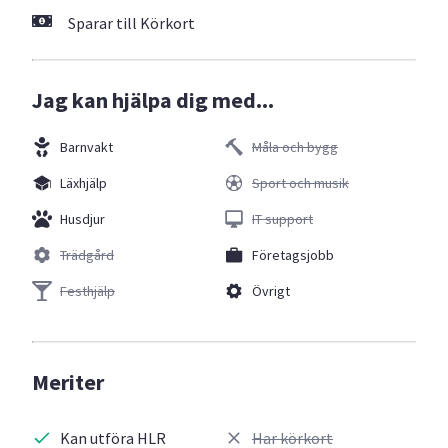
Sparar till Körkort
Jag kan hjälpa dig med...
Barnvakt
Måla och bygg
Läxhjälp
Sport och musik
Husdjur
IT support
Trädgård
Företagsjobb
Festhjälp
Övrigt
Meriter
Kan utföra HLR
Har körkort