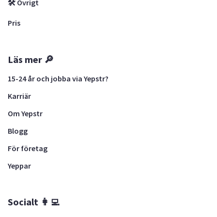
🛠 Övrigt
Pris
Läs mer 🔎
15-24 år och jobba via Yepstr?
Karriär
Om Yepstr
Blogg
För företag
Yeppar
Socialt 👩‍💻