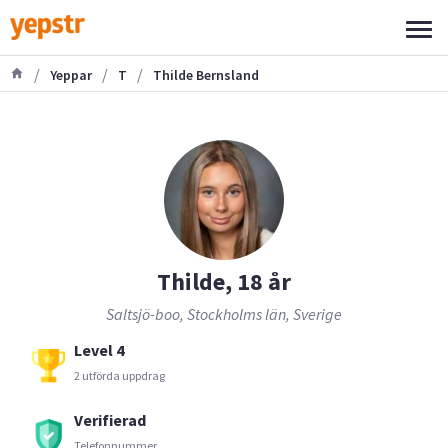
/
/
/
Yeppar
T
Thilde Bernsland
Thilde, 18 år
Saltsjö-boo, Stockholms län, Sverige
Level 4
2 utförda uppdrag
Verifierad
Telefonnummer