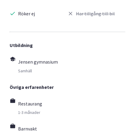
Röker ej
Har tillgång till bil
Utbildning
Jensen gymnasium
Samhäll
Övriga erfarenheter
Restaurang
1-3 månader
Barnvakt