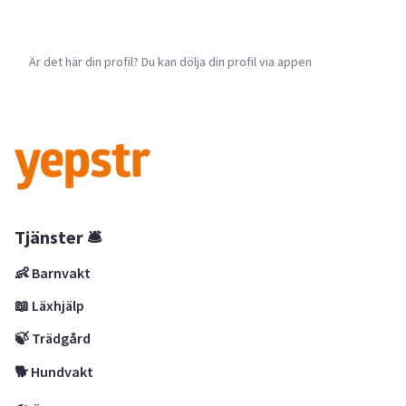
Är det här din profil? Du kan dölja din profil via appen
Tjänster 🛎
👶 Barnvakt
📖 Läxhjälp
🍃 Trädgård
🐕 Hundvakt