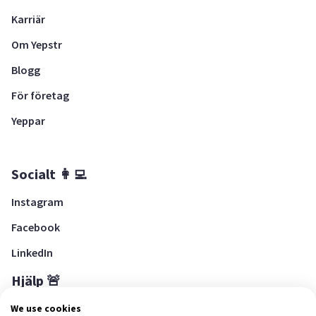
Karriär
Om Yepstr
Blogg
För företag
Yeppar
Socialt 👩‍💻
Instagram
Facebook
LinkedIn
Hjälp 🚨
Hjälpcenter
We use cookies