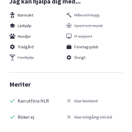
Jag kan hjälpa dig med...
Barnvakt
Måla och bygg
Läxhjälp
Sport och musik
Husdjur
IT support
Trädgård
Företagsjobb
Festhjälp
Övrigt
Meriter
Kan utföra HLR
Har körkort
Röker ej
Har tillgång till bil