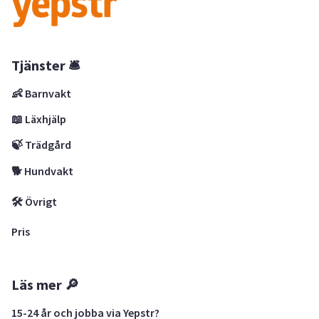
Tjänster 🛎
👶 Barnvakt
📖 Läxhjälp
🍃 Trädgård
🐕 Hundvakt
🛠 Övrigt
Pris
Läs mer 🔎
15-24 år och jobba via Yepstr?