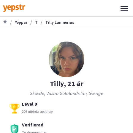
/
/
/
Yeppar
T
Tilly Lamnerius
Tilly, 21 år
Skövde, Västra Götalands län, Sverige
Level 9
206 utförda uppdrag
Verifierad
Telefonnummer