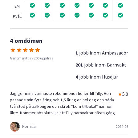
EM
Kväll
4 omdömen
1
jobb inom
Ambassadör
Genomsnitt av 206 uppdrag
201
jobb inom
Barnvakt
4
jobb inom
Husdjur
Jag ger mina varmaste rekommendationer till Tilly. Hon
5.0
passade min fyra åring och 1,5 åring en hel dag och båda
två stod på balkongen och skrek ”kom tillbaka!” när hon
åkte. Kommer absolut vilja att Tilly barnvaktar nästa gång
Pernilla
2024-06