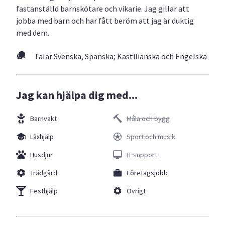
fastanställd barnskötare och vikarie. Jag gillar att
jobba med barn och har fått beröm att jag är duktig
med dem.
Talar Svenska, Spanska; Kastilianska och Engelska
Jag kan hjälpa dig med...
Barnvakt
Måla och bygg
Läxhjälp
Sport och musik
Husdjur
IT support
Trädgård
Företagsjobb
Festhjälp
Övrigt