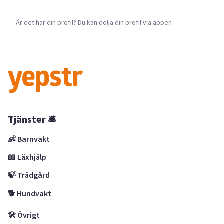
Är det här din profil? Du kan dölja din profil via appen
Tjänster 🛎
👶 Barnvakt
📖 Läxhjälp
🍃 Trädgård
🐕 Hundvakt
🛠 Övrigt