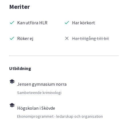
Meriter
Kan utföra HLR
Har körkort
Röker ej
Har tillgång till bil
Utbildning
Jensen gymnasium norra
Sambeteende kriminologi
Högskolan i Skövde
Ekonomiprogrammet - ledarskap och organisation