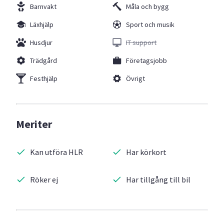
Barnvakt
Måla och bygg
Läxhjälp
Sport och musik
Husdjur
IT support
Trädgård
Företagsjobb
Festhjälp
Övrigt
Meriter
Kan utföra HLR
Har körkort
Röker ej
Har tillgång till bil