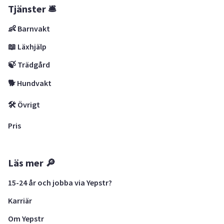
Tjänster 🛎
👶 Barnvakt
📖 Läxhjälp
🍃 Trädgård
🐕 Hundvakt
🛠 Övrigt
Pris
Läs mer 🔎
15-24 år och jobba via Yepstr?
Karriär
Om Yepstr