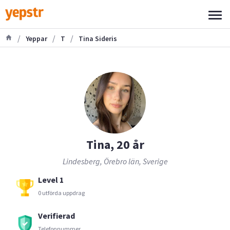
/
/
/
Yeppar
T
Tina Sideris
Tina, 20 år
Lindesberg, Örebro län, Sverige
Level 1
0 utförda uppdrag
Verifierad
Telefonnummer