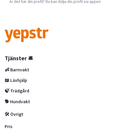
Är det här din profil? Du kan dölja din profil via appen
Tjänster 🛎
👶 Barnvakt
📖 Läxhjälp
🍃 Trädgård
🐕 Hundvakt
🛠 Övrigt
Pris