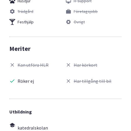
Husdjur
IT support
Trädgård
Företagsjobb
Festhjälp
Övrigt
Meriter
Kan utföra HLR
Har körkort
Röker ej
Har tillgång till bil
Utbildning
katedralskolan