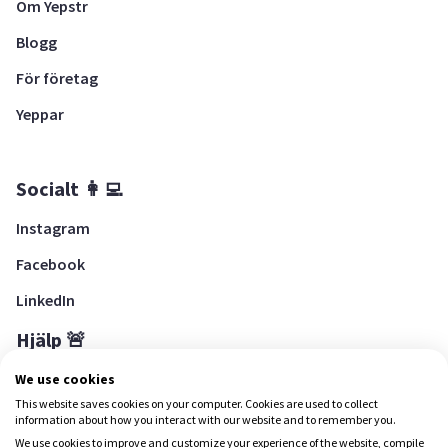
Om Yepstr
Blogg
För företag
Yeppar
Socialt 👩‍💻
Instagram
Facebook
LinkedIn
Hjälp 🚨
Hjälpcenter
We use cookies
This website saves cookies on your computer. Cookies are used to collect
information about how you interact with our website and to remember you.
We use cookies to improve and customize your experience of the website, compile