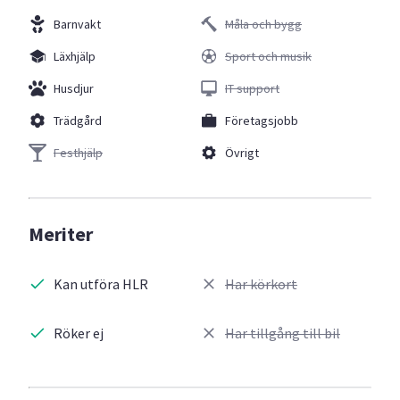
Barnvakt
Måla och bygg
Läxhjälp
Sport och musik
Husdjur
IT support
Trädgård
Företagsjobb
Festhjälp
Övrigt
Meriter
Kan utföra HLR
Har körkort
Röker ej
Har tillgång till bil