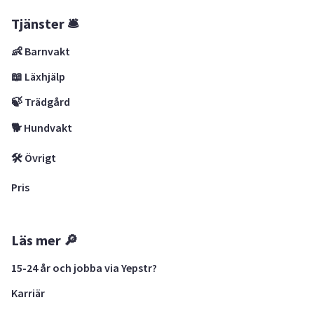
Tjänster 🛎
👶 Barnvakt
📖 Läxhjälp
🍃 Trädgård
🐕 Hundvakt
🛠 Övrigt
Pris
Läs mer 🔎
15-24 år och jobba via Yepstr?
Karriär