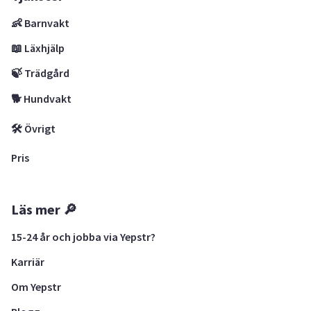
👶 Barnvakt
📖 Läxhjälp
🍃 Trädgård
🐕 Hundvakt
🛠 Övrigt
Pris
Läs mer 🔎
15-24 år och jobba via Yepstr?
Karriär
Om Yepstr