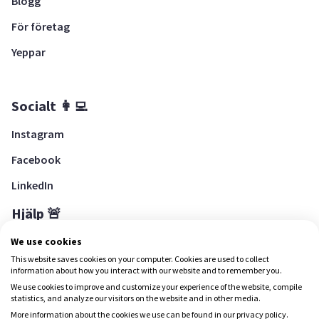
Blogg
För företag
Yeppar
Socialt 👩‍💻
Instagram
Facebook
LinkedIn
Hjälp 🚨
Hjälpcenter
We use cookies
This website saves cookies on your computer. Cookies are used to collect
information about how you interact with our website and to remember you.
We use cookies to improve and customize your experience of the website, compile
Ladda ned Yepstr
statistics, and analyze our visitors on the website and in other media.
More information about the cookies we use can be found in our privacy policy.