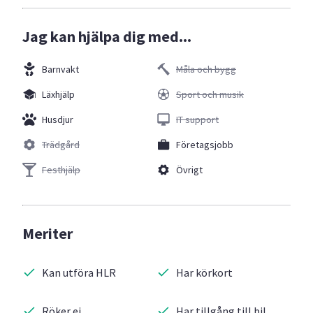
Jag kan hjälpa dig med...
Barnvakt
Måla och bygg
Läxhjälp
Sport och musik
Husdjur
IT support
Trädgård
Företagsjobb
Festhjälp
Övrigt
Meriter
Kan utföra HLR
Har körkort
Röker ej
Har tillgång till bil