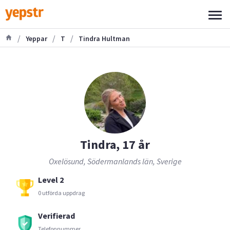
/
/
/
Yeppar
T
Tindra Hultman
Tindra, 17 år
Oxelösund, Södermanlands län, Sverige
Level 2
0 utförda uppdrag
Verifierad
Telefonnummer