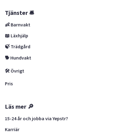
Tjänster 🛎
👶 Barnvakt
📖 Läxhjälp
🍃 Trädgård
🐕 Hundvakt
🛠 Övrigt
Pris
Läs mer 🔎
15-24 år och jobba via Yepstr?
Karriär