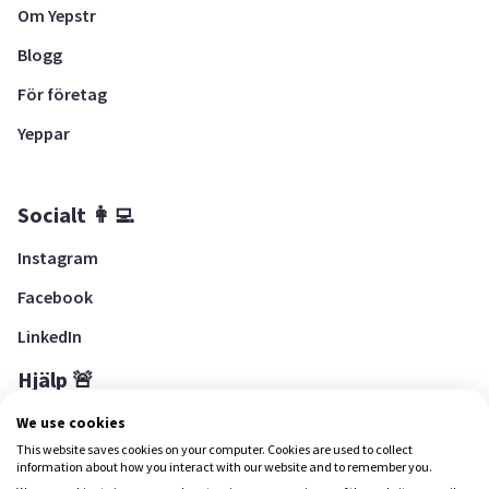
Om Yepstr
Blogg
För företag
Yeppar
Socialt 👩‍💻
Instagram
Facebook
LinkedIn
Hjälp 🚨
Hjälpcenter
We use cookies
This website saves cookies on your computer. Cookies are used to collect
information about how you interact with our website and to remember you.