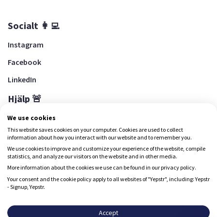
Socialt 👩‍💻
Instagram
Facebook
LinkedIn
Hjälp 🚨
Hjälpcenter
We use cookies
This website saves cookies on your computer. Cookies are used to collect
information about how you interact with our website and to remember you.
We use cookies to improve and customize your experience of the website, compile
Ladda ned Yepstr
statistics, and analyze our visitors on the website and in other media.
More information about the cookies we use can be found in our privacy policy.
Ladda ned Yepstr
Your consent and the cookie policy apply to all websites of "Yepstr", including: Yepstr
- Signup, Yepstr.
Yepstr använder cookies (kakor) för att ge dig en bättre
upplevelse.
Accept