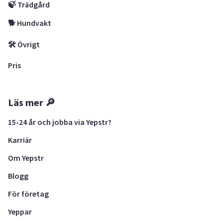
🍃 Trädgård
🐕 Hundvakt
🛠 Övrigt
Pris
Läs mer 🔎
15-24 år och jobba via Yepstr?
Karriär
Om Yepstr
Blogg
För företag
Yeppar