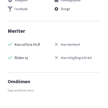
Trädgård
Företagsjobb
Festhjälp
Övrigt
Meriter
Kan utföra HLR
Har körkort
Röker ej
Har tillgång till bil
Omdömen
Inga omdömen ännu