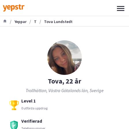
/
/
/
Yeppar
T
Tova Lundstedt
Tova, 22 år
Trollhättan, Västra Götalands län, Sverige
Level 1
0 utförda uppdrag
Verifierad
Telefonnummer