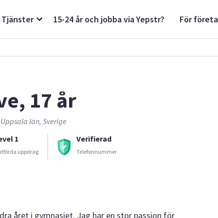
Tjänster
15-24 år och jobba via Yepstr?
För föret
ve, 17 år
 Uppsala län, Sverige
evel 1
Verifierad
utförda uppdrag
Telefonnummer
dra året i gymnasiet. Jag har en stor passion för