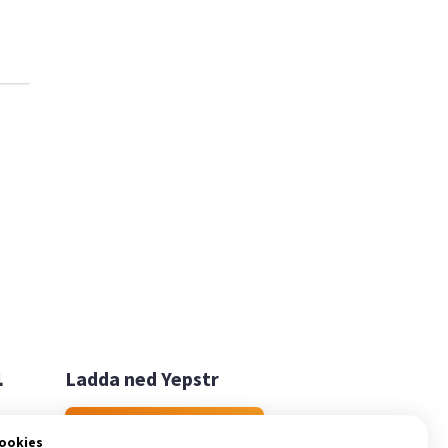

Ladda ned Yepstr
Ladda ned Yepstr
cookies