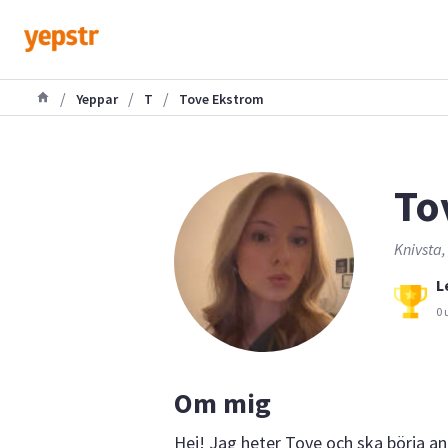
/
/
/
Yeppar
T
Tove Ekstrom
To
Knivsta,
L
0 
Om mig
Hej! Jag heter Tove och ska börja an