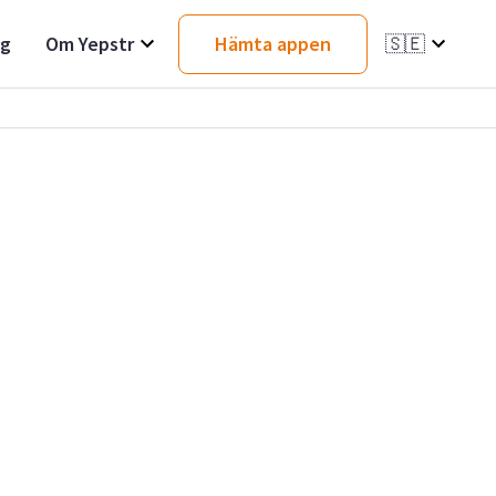
ag
Om Yepstr
Hämta appen
🇸🇪