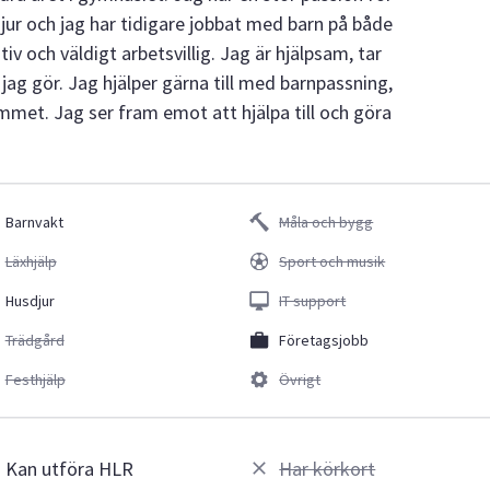
jur och jag har tidigare jobbat med barn på både
tiv och väldigt arbetsvillig. Jag är hjälpsam, tar
 jag gör. Jag hjälper gärna till med barnpassning,
mmet. Jag ser fram emot att hjälpa till och göra
Barnvakt
Måla och bygg
Läxhjälp
Sport och musik
Husdjur
IT support
Trädgård
Företagsjobb
Festhjälp
Övrigt
Kan utföra HLR
Har körkort