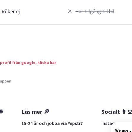
Röker ej
Har tillgång till bil
 profil från google, klicka här
a appen
🛎
Läs mer 🔎
Socialt 👩‍
15-24 år och jobba via Yepstr?
Instagram
We use 