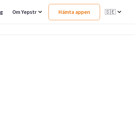
ag
Om Yepstr
Hämta appen
🇸🇪