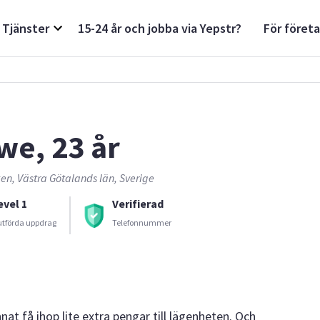
Tjänster
15-24 år och jobba via Yepstr?
För föret
we, 23 år
n, Västra Götalands län, Sverige
evel 1
Verifierad
utförda uppdrag
Telefonnummer
nat få ihop lite extra pengar till lägenheten. Och