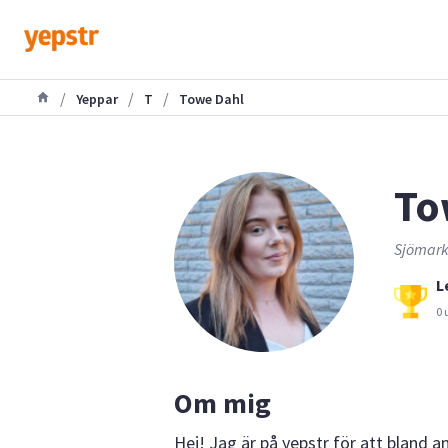
/
/
/
Yeppar
T
Towe Dahl
To
Sjömarke
L
0 
Om mig
Hej! Jag är på yepstr för att bland an