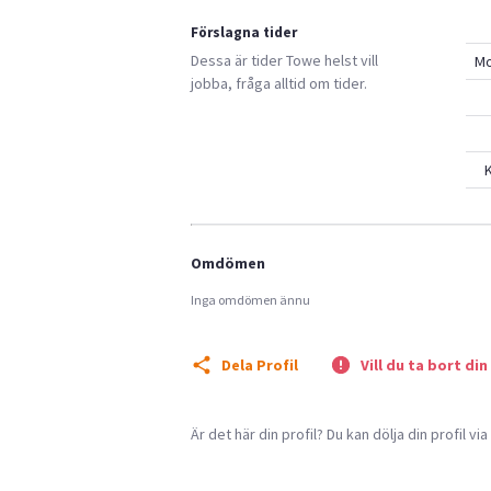
Förslagna tider
Dessa är tider
Towe
helst vill
M
jobba, fråga alltid om tider.
K
Omdömen
Inga omdömen ännu
Dela Profil
Vill du ta bort din
Är det här din profil? Du kan dölja din profil vi