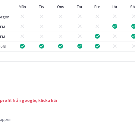
Mån
Tis
Ons
Tor
Fre
Lör
Sö
orgon
FM
EM
väll
 profil från google, klicka här
a appen