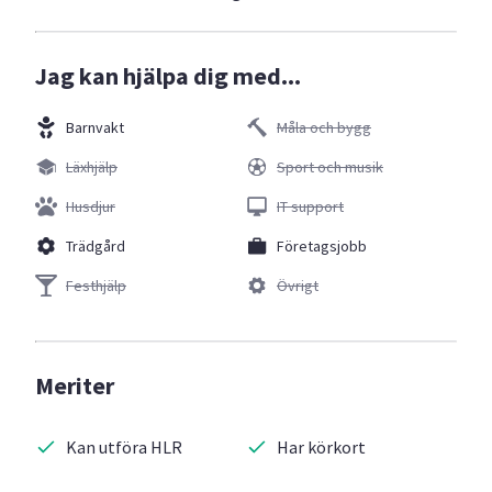
Jag kan hjälpa dig med...
Barnvakt
Måla och bygg
Läxhjälp
Sport och musik
Husdjur
IT support
Trädgård
Företagsjobb
Festhjälp
Övrigt
Meriter
Kan utföra HLR
Har körkort