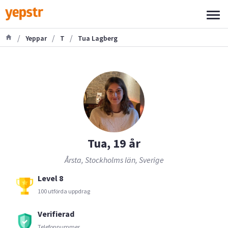
/
/
/
Yeppar
T
Tua Lagberg
Tua, 19 år
Årsta, Stockholms län, Sverige
Level 8
100 utförda uppdrag
Verifierad
Telefonnummer