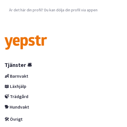
Är det här din profil? Du kan dölja din profil via appen
Tjänster 🛎
👶 Barnvakt
📖 Läxhjälp
🍃 Trädgård
🐕 Hundvakt
🛠 Övrigt