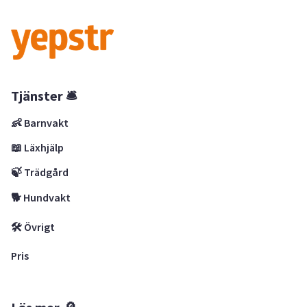
Tjänster 🛎
👶 Barnvakt
📖 Läxhjälp
🍃 Trädgård
🐕 Hundvakt
🛠 Övrigt
Pris