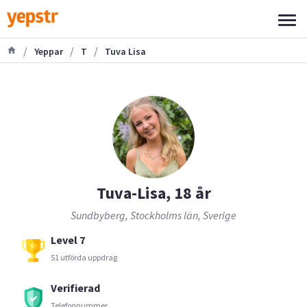
/
/
/
Yeppar
T
Tuva Lisa
Tuva-Lisa, 18 år
Sundbyberg, Stockholms län, Sverige
Level 7
51 utförda uppdrag
Verifierad
Telefonnummer