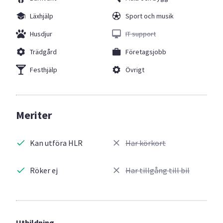
Läxhjälp
Sport och musik
Husdjur
IT support
Trädgård
Företagsjobb
Festhjälp
Övrigt
Meriter
Kan utföra HLR
Har körkort
Röker ej
Har tillgång till bil
Utbildning