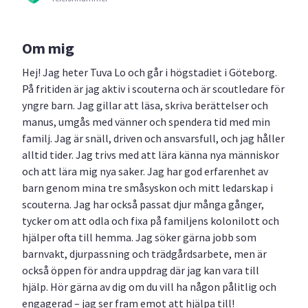
Om mig
Hej! Jag heter Tuva Lo och går i högstadiet i Göteborg.
På fritiden är jag aktiv i scouterna och är scoutledare för
yngre barn. Jag gillar att läsa, skriva berättelser och
manus, umgås med vänner och spendera tid med min
familj. Jag är snäll, driven och ansvarsfull, och jag håller
alltid tider. Jag trivs med att lära känna nya människor
och att lära mig nya saker. Jag har god erfarenhet av
barn genom mina tre småsyskon och mitt ledarskap i
scouterna. Jag har också passat djur många gånger,
tycker om att odla och fixa på familjens kolonilott och
hjälper ofta till hemma. Jag söker gärna jobb som
barnvakt, djurpassning och trädgårdsarbete, men är
också öppen för andra uppdrag där jag kan vara till
hjälp. Hör gärna av dig om du vill ha någon pålitlig och
engagerad – jag ser fram emot att hjälpa till!