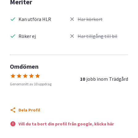
Meriter
Kan utföra HLR
Har körkort
Röker ej
Har tillgång till bil
Omdömen
10
jobb inom
Trädgård
Genomsnitt av 10 uppdrag
Dela Profil
Vill du ta bort din profil från google, klicka här