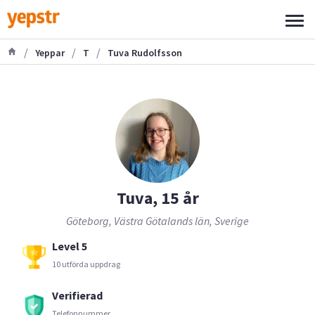
/
/
/
Yeppar
T
Tuva Rudolfsson
Tuva, 15 år
Göteborg, Västra Götalands län, Sverige
Level 5
10 utförda uppdrag
Verifierad
Telefonnummer