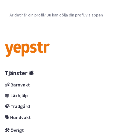
Är det här din profil? Du kan dölja din profil via appen
Tjänster 🛎
👶 Barnvakt
📖 Läxhjälp
🍃 Trädgård
🐕 Hundvakt
🛠 Övrigt