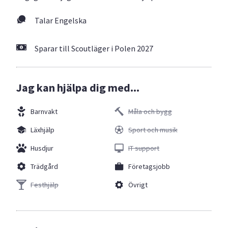
Talar Engelska
Sparar till Scoutläger i Polen 2027
Jag kan hjälpa dig med...
Barnvakt
Måla och bygg
Läxhjälp
Sport och musik
Husdjur
IT support
Trädgård
Företagsjobb
Festhjälp
Övrigt